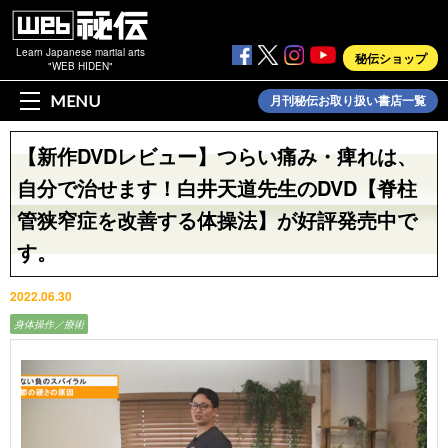
Learn Japanese martial arts
秘伝ショップ
"WEB HIDEN"
MENU
月刊秘伝お取り扱い書店一覧
【新作DVDレビュー】つらい痛み・痺れは、
自分で治せます！白井天道先生のDVD【脊柱
管狭窄症を改善する体操法】が好評発売中で
す。
2022.06.30
身体操作／療術