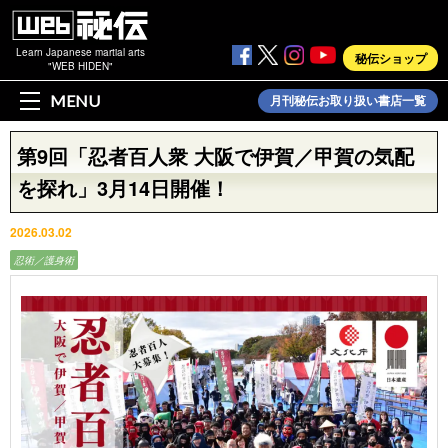
Learn Japanese martial arts
秘伝ショップ
"WEB HIDEN"
MENU
月刊秘伝お取り扱い書店一覧
第9回「忍者百人衆 大阪で伊賀／甲賀の気配
を探れ」3月14日開催！
2026.03.02
忍術／護身術