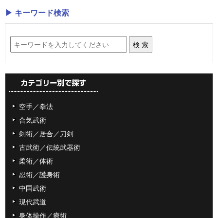
▶ キーワード検索
空手／拳法
合気武術
剣術／居合／刀剣
古武術／伝統武器術
柔術／体術
忍術／護身術
中国武術
現代武道
身体操作／療術