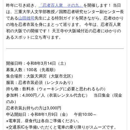
昨年に引き続き、
「忍者百人衆 その九」
を開催します！ 当日
は、三重大学人文学部教授／国際忍者研究センター副センター長
である
山田雄司
先生による特別ガイドを聞きながら、忍者ゆかり
の地を忍者衣装を身にまとって巡ります。 今年は、忍者百人衆
初の大阪での開催です！ 天王寺や大阪城付近の忍者にゆかりの
あるスポットに立ち寄ります。
開催日時：令和8年3月14日（土）
募集人数：100名（先着順）
集合場所：大阪天満宮（大阪市北区）
服装：忍者衣装必須（レンタルあり）
持ち物：飲料水（ウォーキングに必要と思われるもの）
参加料：4,000円／人（衣装レンタル代含む） 当日集金（現金
のみ）
忍者衣装お持ちの方は3,000円
申込開始日：令和8年1月9日（金） 午前10:00～
※電車賃、昼食代は各自ご準備ください。
※交通系ICを準備いただくと電車の乗り降りがスムーズです。