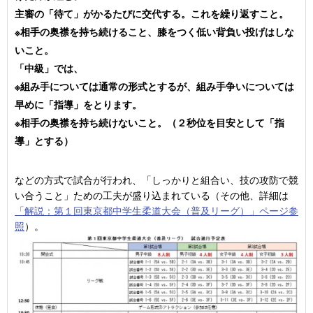
主審の「待て」がかるたびに交代する。これを繰り返すこと。
※相手の奥襟を持ち続けること、膝をつく低い背負い投げはしな
いこと。
「中級」では、
※組み手については通常の形式とするが、組み手争いについては
早めに「指導」をとります。
※相手の奥襟を持ち続けないこと。（２秒位を目安として「指
導」とする）
などの方式で試合が行われ、「しっかりと組合い、技の攻防で競
い合うこと」ための工夫が盛り込まれている（その他、詳細は
「解説：第１回東京都中学生柔道大会（普及リーグ）」ページ参
照
）。