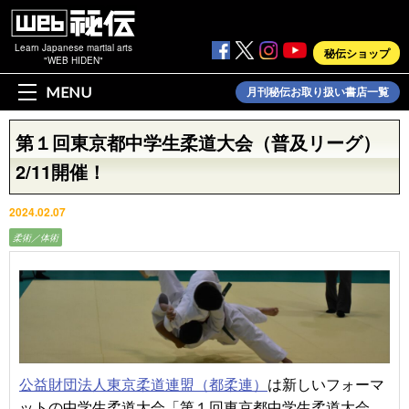
Learn Japanese martial arts
秘伝ショップ
"WEB HIDEN"
MENU
月刊秘伝お取り扱い書店一覧
第１回東京都中学生柔道大会（普及リーグ）
2/11開催！
2024.02.07
柔術／体術
公益財団法人東京柔道連盟（都柔連）
は新しいフォーマ
ットの中学生柔道大会「第１回東京都中学生柔道大会