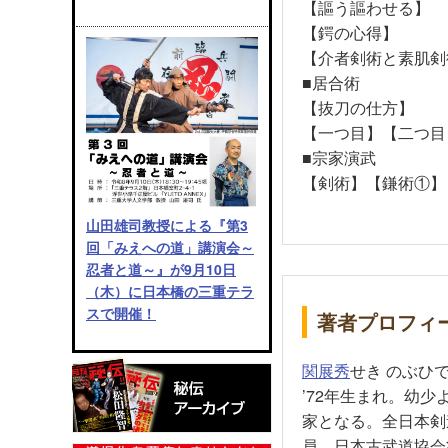
【謳う謳わせる】
【鍔の心得】
【介者剣術と素肌剣
■居合術
【抜刀の仕方】
【一つ目】【二つ目
■宗家演武
【剣術】【鎌術①】
山田雄司教授による『第3
回「みえへの道」講演会～
忍者と道～』が9月10日
（木）に日本橋の三重テラ
スで開催！
著者プロフィ
関展秀
せき のぶひ
’72年生まれ。幼
家となる。全日本剣
員。日本古武道協会