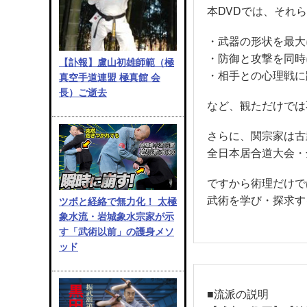
本DVDでは、それ
・武器の形状を最大
・防御と攻撃を同時
【訃報】盧山初雄師範（極
・相手との心理戦に
真空手道連盟 極真館 会
長）ご逝去
など、観ただけでは
さらに、関宗家は古
全日本居合道大会・
ですから術理だけで
武術を学び・探求す
ツボと経絡で無力化！ 太極
象水流・岩城象水宗家が示
す「武術以前」の護身メソ
ッド
■流派の説明