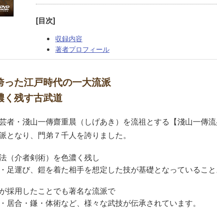
[目次]
収録内容
著者プロフィール
誇った江戸時代の一大流派
濃く残す古武道
芸者・淺山一傳齋重晨（しげあき）を流祖とする【淺山一傳流
派となり、門弟７千人を誇りました。
法（介者剣術）を色濃く残し
・足運び、鎧を着た相手を想定した技が基礎となっていること
が採用したことでも著名な流派で
・居合・鎌・体術など、様々な武技が伝承されています。