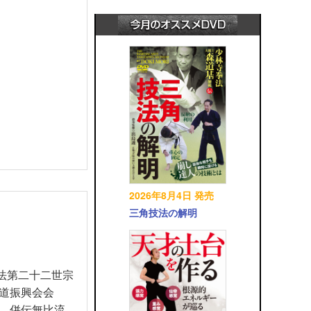
2026年8月4日 発売
三角技法の解明
兵法第二十二世宗
道振興会会
。併伝無比流