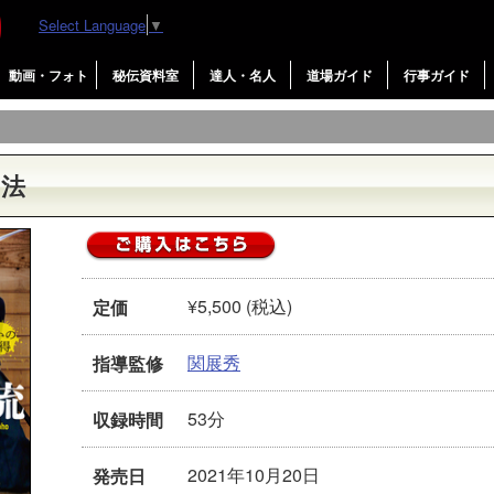
Select Language
▼
動画・フォト
秘伝資料室
達人・名人
道場ガイド
行事ガイド
兵法
¥5,500 (税込)
定価
関展秀
指導監修
53分
収録時間
2021年10月20日
発売日