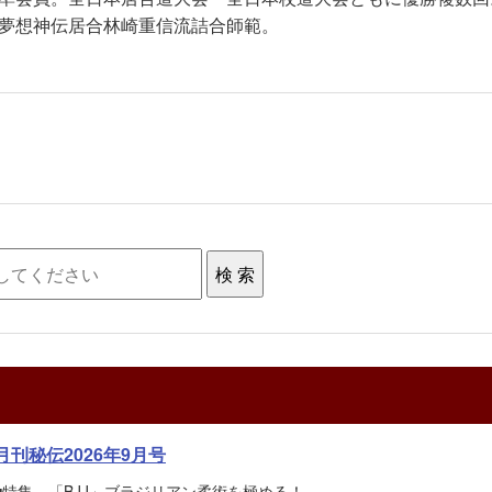
夢想神伝居合林崎重信流詰合師範。
月刊秘伝2026年9月号
■特集 「BJJ」ブラジリアン柔術を極める！