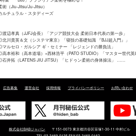
柔術（Jiu-Jitsu/Ju-Jitsu）
カルチュラル・スタディーズ
◎渡辺孝真（JJFJ会長）「アジア競技大会 柔術日本代表の第一歩」
◎北川貴英＆文（システマ東京）「寝技の基礎知識 『BJJ超入門』」
◎マルセロ・ガルシア ギ・セミナー 「レジェンドの勝負法」
◎高本裕和（高本道場）×西林浩平（PATO STUDIO）「マスター世代
◎石井拓（LATENS JIU JITSU）「ヒドゥン柔術の身体操法」 ……
広告募集
運営会社
採用情報
プライバシーポリシー
お問い合わせ
株式会社BABジャパン
〒151-0073 東京都渋谷区笹塚1-30-11 中村ビル
TEL:03-3469-0135 FAX:03-3469-0162