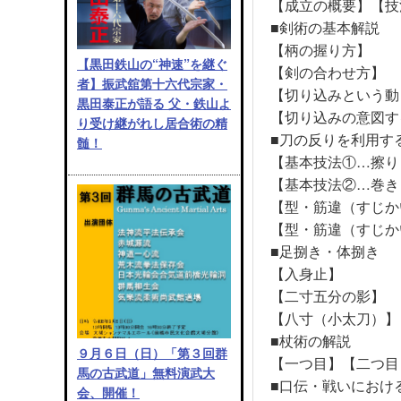
【成立の概要】【技
■剣術の基本解説
【柄の握り方】
【黒田鉄山の“神速”を継ぐ
【剣の合わせ方】
者】振武舘第十六代宗家・
【切り込みという動
黒田泰正が語る 父・鉄山よ
【切り込みの意図す
り受け継がれし居合術の精
■刀の反りを利用す
髄！
【基本技法①…擦り
【基本技法②…巻き
【型・筋違（すじか
【型・筋違（すじか
■足捌き・体捌き
【入身止】
【二寸五分の影】
【八寸（小太刀）】
■杖術の解説
９月６日（日）「第３回群
【一つ目】【二つ目
馬の古武道」無料演武大
■口伝・戦いにおけ
会、開催！