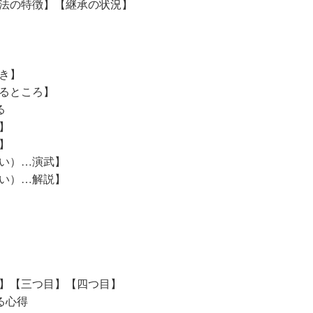
法の特徴】【継承の状況】
き】
るところ】
る
】
】
い）…演武】
い）…解説】
】【三つ目】【四つ目】
る心得