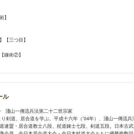
術】
】【三つ目】
【鎌術②】
ール
で 淺山一傳流兵法第二十二世宗家
少より剣道、居合道を学ぶ。平成十六年（’04年）、淺山一傳流
道連盟・居合道教士八段、杖道錬士七段、剣道五段。日本古武
準会員。全日本居合道大会・全日本杖道大会ともに優勝複数回