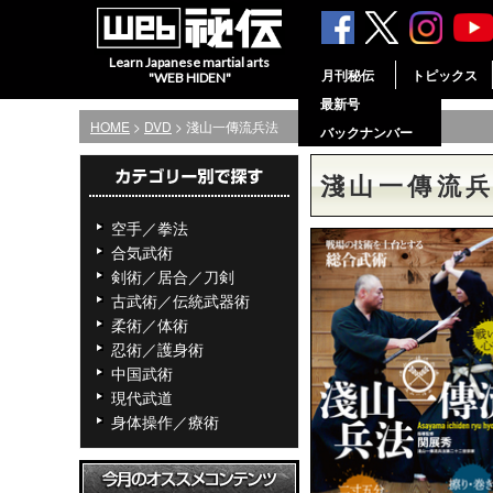
Learn Japanese martial arts
月刊秘伝
トピックス
"WEB HIDEN"
最新号
HOME
>
DVD
> 淺山一傳流兵法
バックナンバー
淺山一傳流
空手／拳法
合気武術
剣術／居合／刀剣
古武術／伝統武器術
柔術／体術
忍術／護身術
中国武術
現代武道
身体操作／療術