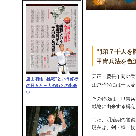
門弟７千人を
甲冑兵法を色
天正・慶長年間の武
盧山初雄 “挑戦”という修行
江戸時代には一大流
の日々と三人の師との出会
い
その特徴は、甲冑兵
戦地に由来する構え
また、明治期の警察
現在は、剣・棒・杖