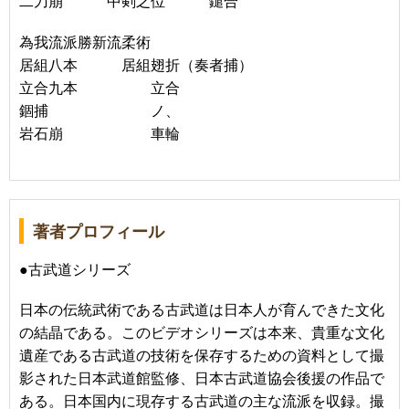
二刀崩 中剣之位 鑓合
為我流派勝新流柔術
居組八本 居組翅折（奏者捕）
立合九本 立合
錮捕 ノ、
岩石崩 車輪
著者プロフィール
●古武道シリーズ
日本の伝統武術である古武道は日本人が育んできた文化
の結晶である。このビデオシリーズは本来、貴重な文化
遺産である古武道の技術を保存するための資料として撮
影された日本武道館監修、日本古武道協会後援の作品で
ある。日本国内に現存する古武道の主な流派を収録。撮