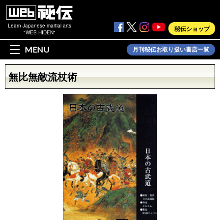
Learn Japanese martial arts
秘伝ショップ
"WEB HIDEN"
MENU
月刊秘伝お取り扱い書店一覧
無比無敵流杖術