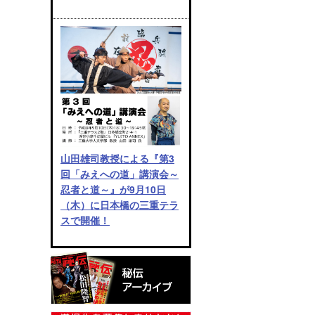
山田雄司教授による『第3
回「みえへの道」講演会～
忍者と道～』が9月10日
（木）に日本橋の三重テラ
スで開催！