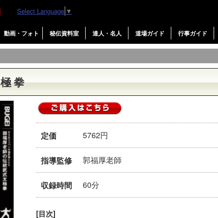
Select Language
▼
動画・フォト
秘伝資料室
達人・名人
道場ガイド
行事ガイド
太極拳
5762円
定価
郭福厚老師
指導監修
60分
収録時間
[目次]