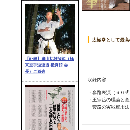
太極拳として最高
【訃報】盧山初雄師範（極
真空手道連盟 極真館 会
長）ご逝去
収録内容
・套路表演（６６式
・王宗岳の理論と套
・套路の実戦運用法