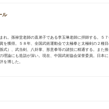
ール
まれ。孫禄堂老師の直弟子である李玉琳老師に拝師する。５７
賞を獲得。５８年、全国武術運動会で太極拳と太極剣の２種目
孫式）、武当剣、八卦掌、形意拳等の諸技に精通する。また推
の理論にも造詣が深い。現在、中国武術協会栄誉委員。日本に
評を博した。