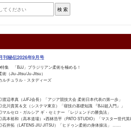
月刊秘伝2026年9月号
■特集 「BJJ」ブラジリアン柔術を極める！
柔術（Jiu-Jitsu/Ju-Jitsu）
カルチュラル・スタディーズ
◎渡辺孝真（JJFJ会長）「アジア競技大会 柔術日本代表の第一歩」
◎北川貴英＆文（システマ東京）「寝技の基礎知識 『BJJ超入門』」
◎マルセロ・ガルシア ギ・セミナー 「レジェンドの勝負法」
◎高本裕和（高本道場）×西林浩平（PATO STUDIO）「マスター世代
◎石井拓（LATENS JIU JITSU）「ヒドゥン柔術の身体操法」 ……