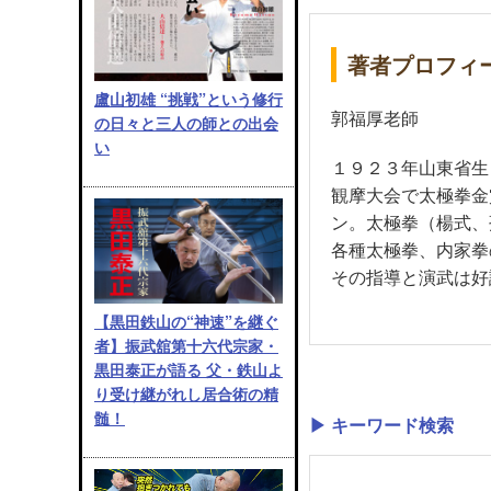
著者プロフィ
盧山初雄 “挑戦”という修行
郭福厚老師
の日々と三人の師との出会
い
１９２３年山東省生
観摩大会で太極拳金
ン。太極拳（楊式、
各種太極拳、内家拳
その指導と演武は好
【黒田鉄山の“神速”を継ぐ
者】振武舘第十六代宗家・
黒田泰正が語る 父・鉄山よ
り受け継がれし居合術の精
髄！
▶ キーワード検索