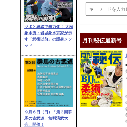
ツボと経絡で無力化！ 太極
象水流・岩城象水宗家が示
月刊秘伝最新号
す「武術以前」の護身メソ
ッド
９月６日（日）「第３回群
馬の古武道」無料演武大
会、開催！