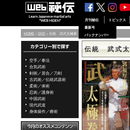
Learn Japanese martial arts
月刊秘伝
トピックス
"WEB HIDEN"
最新号
HOME
>
DVD
> 伝統 武式太極拳
バックナンバー
伝統 武式
空手／拳法
合気武術
剣術／居合／刀剣
古武術／伝統武器術
柔術／体術
忍術／護身術
中国武術
現代武道
身体操作／療術