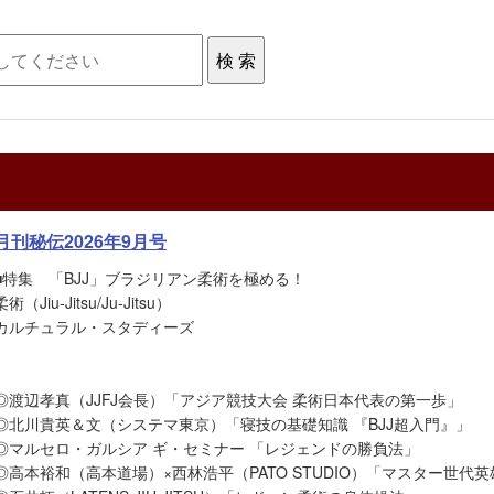
月刊秘伝2026年9月号
■特集 「BJJ」ブラジリアン柔術を極める！
柔術（Jiu-Jitsu/Ju-Jitsu）
カルチュラル・スタディーズ
◎渡辺孝真（JJFJ会長）「アジア競技大会 柔術日本代表の第一歩」
◎北川貴英＆文（システマ東京）「寝技の基礎知識 『BJJ超入門』」
◎マルセロ・ガルシア ギ・セミナー 「レジェンドの勝負法」
◎高本裕和（高本道場）×西林浩平（PATO STUDIO）「マスター世代