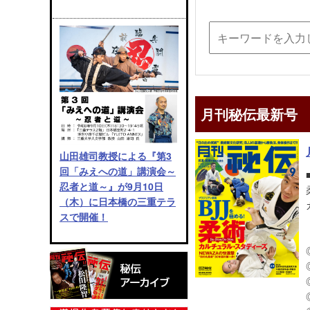
月刊秘伝最新号
山田雄司教授による『第3
回「みえへの道」講演会～
忍者と道～』が9月10日
（木）に日本橋の三重テラ
スで開催！