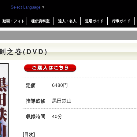
Select Language
▼
動画・フォト
秘伝資料室
達人・名人
道場ガイド
行事ガイド
剣之巻(DVD)
6480円
定価
黒田鉄山
指導監修
40分
収録時間
[目次]