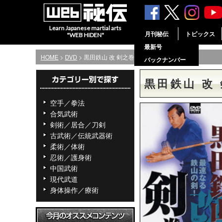
Learn Japanese martial arts
月刊秘伝
トピックス
"WEB HIDEN"
最新号
HOME
>
DVD
> 黒田鉄山 改 剣之巻(DVD)
バックナンバー
黒田鉄山 改 
空手／拳法
合気武術
剣術／居合／刀剣
古武術／伝統武器術
柔術／体術
忍術／護身術
中国武術
現代武道
身体操作／療術