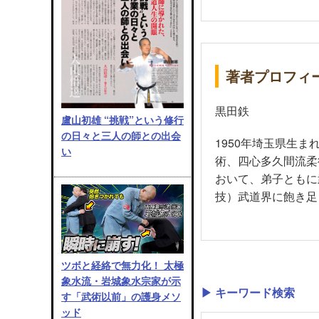
著者プロフィ
黒田鉄
盧山初雄 “挑戦”という修行
の日々と三人の師との出会
1950年埼玉県生
い
術、四心多久間流柔
おいて、弟子ともに
技）武道界に飽き足
ツボと経絡で無力化！ 太極
象水流・岩城象水宗家が示
▶ キーワード検索
す「武術以前」の護身メソ
ッド