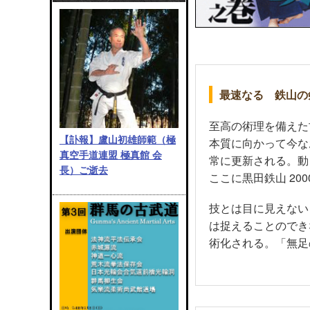
最速なる 鉄山の
至高の術理を備えた
【訃報】盧山初雄師範（極
本質に向かって今な
真空手道連盟 極真館 会
常に更新される。動
長）ご逝去
ここに黒田鉄山 20
技とは目に見えない
は捉えることのでき
術化される。「無足