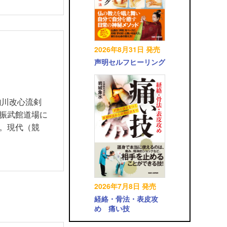
2026年8月31日 発売
声明セルフヒーリング
駒川改心流剣
振武館道場に
。現代（競
2026年7月8日 発売
経絡・骨法・表皮攻
め 痛い技