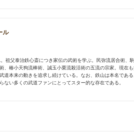
ール
まれ。祖父泰治鉄心斎につき家伝の武術を学ぶ。民弥流居合術、
術、椿小天狗流棒術、誠玉小栗流殺活術の五流の宗家。現在も
武道本来の動きを追求し続けている。なお、鉄山は本名である
らない多くの武道ファンにとってスター的な存在である。