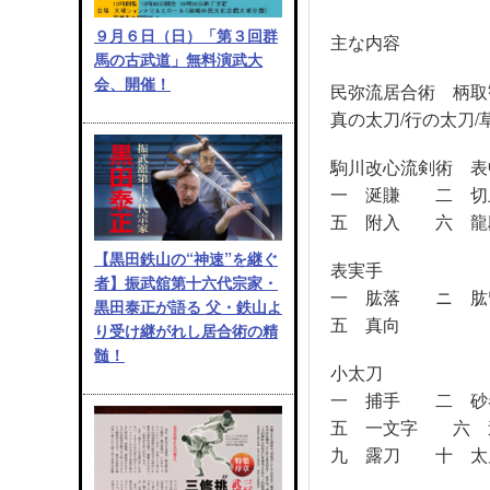
９月６日（日）「第３回群
主な内容
馬の古武道」無料演武大
会、開催！
民弥流居合術 柄取
真の太刀/行の太刀/
駒川改心流剣術 表
一 涎賺 二 
五 附入 六 龍
【黒田鉄山の“神速”を継ぐ
表実手
者】振武舘第十六代宗家・
一 肱落 ニ 
黒田泰正が語る 父・鉄山よ
五 真向
り受け継がれし居合術の精
髄！
小太刀
一 捕手 二 
五 一文字 六
九 露刀 十 太