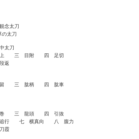
観念太刀
草の太刀
中太刀
切上 三 目附 四 足切
段返
肱留 三 肱柄 四 肱車
砂巻 三 龍頭 四 引抜
 追行 七 横真向 八 腹力
刀霞