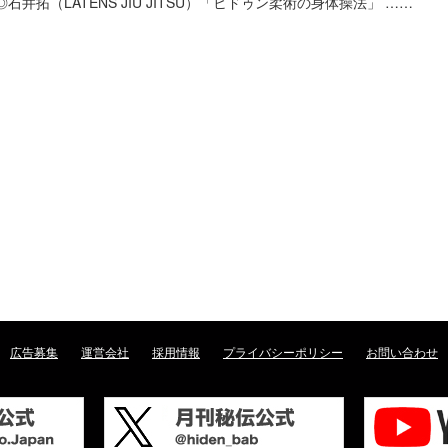
◎石井拓（LATENS JIU JITSU）「ヒドゥン柔術の身体操法」 ……
広告募集
運営会社
採用情報
プライバシーポリシー
お問い合わせ