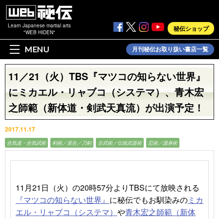
Learn Japanese martial arts
秘伝ショップ
"WEB HIDEN"
MENU
月刊秘伝お取り扱い書店一覧
11／21（火）TBS『マツコの知らない世界』
にミカエル・リャブコ（システマ）、青木宏
之師範（新体道・剣武天真流）が出演予定！
2017.11.17
合気道・合気武術
剣術／居合／刀剣
古武術／伝統武器術
忍術／護身術
11月21日（火）の20時57分よりTBSにて放映される
『マツコの知らない世界』
に秘伝でもお馴染みの
ミカ
エル・リャブコ（システマ）
や
青木宏之師範（新体