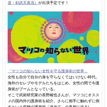
道・剣武天真流）
が出演予定です！
「マツコの知らない女性を守る護身術の世界」
女性も自分で自分の身を守らなくてはいけない時代。
海外のセレブやモデルたちをはじめ、女性の間で今護
身術がブームとなっている。
そこで武術研究家の長野峻也さんが、マツコにオスス
メの国内外の護身術を紹介。さらに相手に触れずに倒
すという究極の護身術「遠当て」の真相に迫る!