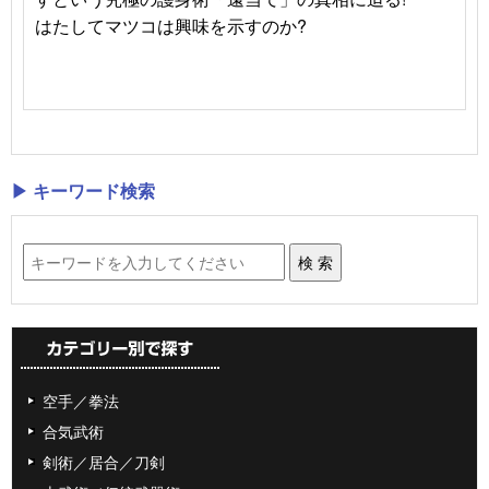
はたしてマツコは興味を示すのか?
▶ キーワード検索
空手／拳法
合気武術
剣術／居合／刀剣