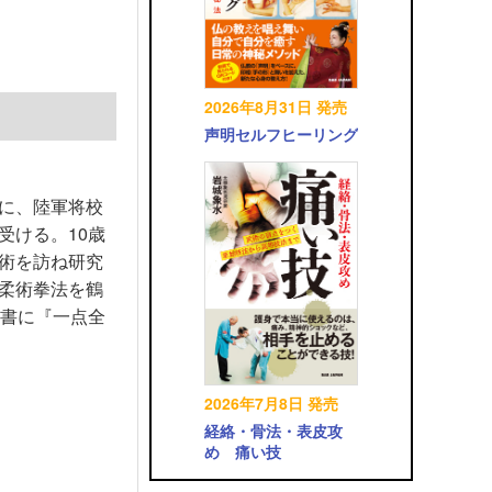
2026年8月31日 発売
声明セルフヒーリング
に、陸軍将校
受ける。10歳
術を訪ね研究
柔術拳法を鶴
著書に『一点全
2026年7月8日 発売
経絡・骨法・表皮攻
め 痛い技