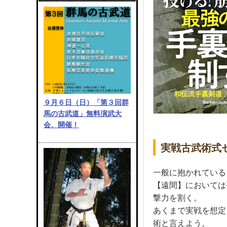
９月６日（日）「第３回群
馬の古武道」無料演武大
会、開催！
実戦古武術式
一般に抱かれている
【遠間】においては
撃力を割く。
あくまで実戦を想定
術と言えよう。