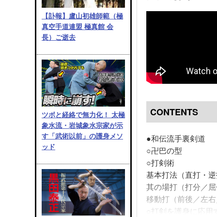
【訃報】盧山初雄師範（極
真空手道連盟 極真館 会
長）ご逝去
CONTENTS
ツボと経絡で無力化！ 太極
象水流・岩城象水宗家が示
す「武術以前」の護身メソ
●和伝流手裏剣道
ッド
○卍巴の型
○打剣術
基本打法（直打・逆
其の場打（打分／屈
移動打（前後／左右
○打剣を護身に応用