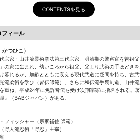
CONTENTSを見る
持ち）／掌剣から打剣（片手持ち）／
ち）／掌剣二本使（両手持ち）
する
ロフィール
 かつひこ）
撃
内払いと掬い受け／
代宗家・山井流柔術拳法第三代宗家。明治期の警察官を曽祖父
卍巴の構えからの変化／
」の家に生まれ、幼いころから祖父、父より武術の手ほどきを
 捉えられた時の攻撃
け暮れるが、加齢とともに衰える現代武道に疑問を持ち、古武
 ◎防御技と柔技 ◎護身之棒
光流柔術を学び（皆伝師範）、さらに和伝流手裏剣道、山井流
在
を重ね、平成24年に免許皆伝を受け次期宗家に指名される。
眼』（BABジャパン）がある。
・フィッシャー（宗家補佐 師範）
（野人流忍術「野忍」主宰）
庵