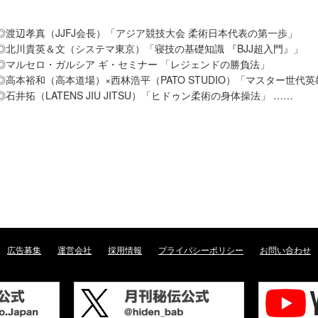
◎渡辺孝真（JJFJ会長）「アジア競技大会 柔術日本代表の第一歩」
◎北川貴英＆文（システマ東京）「寝技の基礎知識 『BJJ超入門』」
◎マルセロ・ガルシア ギ・セミナー 「レジェンドの勝負法」
◎高本裕和（高本道場）×西林浩平（PATO STUDIO）「マスター世代
◎石井拓（LATENS JIU JITSU）「ヒドゥン柔術の身体操法」 ……
広告募集
運営会社
採用情報
プライバシーポリシー
お問い合わせ