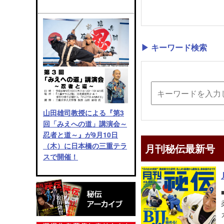
▶ キーワード検索
山田雄司教授による『第3
回「みえへの道」講演会～
忍者と道～』が9月10日
（木）に日本橋の三重テラ
月刊秘伝最新号
スで開催！