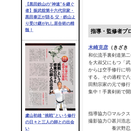
○掌剣術
【黒田鉄山の“神速”を継ぐ
者】振武舘第十六代宗家・
打剣から掌剣（両手
黒田泰正が語る 父・鉄山よ
掌剣連続技（片手持
り受け継がれし居合術の精
○掌剣を護身に応用
髄！
指導・監修者プ
●山井流柔術拳法
木崎克彦
（きざき
○六種類の受けと攻
外払いと掛け受け／
和伝流手裏剣道第二
上受けと押受け／崩
を大叔父にもつ「武
正面から取られた時
からは空手修行に明
◎武器術 ◎短棒術
する。その過程で八
◎不殺消闘と殺活自
田勲宗家の元で修行
集中！手裏剣術で開
指導協力◎マルクス
盧山初雄 “挑戦”という修行
撮影協力◎甚川浩志
の日々と三人の師との出会
養沢野忍
い