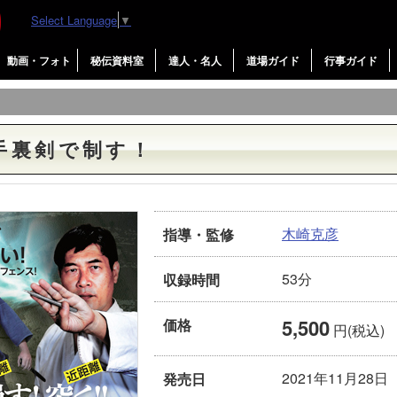
Select Language
▼
動画・フォト
秘伝資料室
達人・名人
道場ガイド
行事ガイド
手裏剣で制す！
木崎克彦
指導・監修
53分
収録時間
5,500
価格
円(税込)
2021年11月28日
発売日