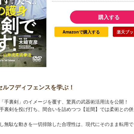
購入する
Amazonで購入する
楽天ブッ
セルフディフェンスを学ぶ！
「手裏剣」のイメージを覆す、驚異の武器術活用法を公開！
手裏剣を投げ打ち、間合いを詰めつつ【近間】では柔術との併
し無駄な動きを一切排除した合理性は、現代にそのまま転用で