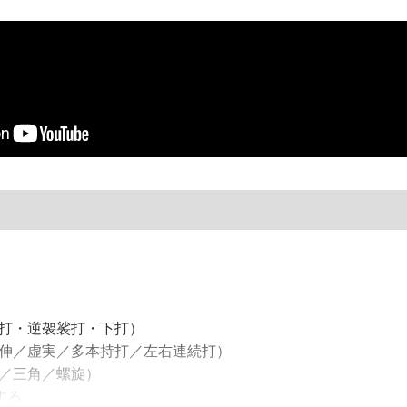
打・逆袈裟打・下打）
伸／虚実／多本持打／左右連続打）
／三角／螺旋）
する