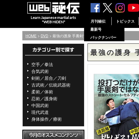
Learn Japanese martial arts
月刊秘伝
トピックス
"WEB HIDEN"
最新号
HOME
>
DVD
> 最強の護身 手裏剣で制す！
バックナンバー
最強の護身 
空手／拳法
合気武術
剣術／居合／刀剣
古武術／伝統武器術
柔術／体術
忍術／護身術
中国武術
現代武道
身体操作／療術