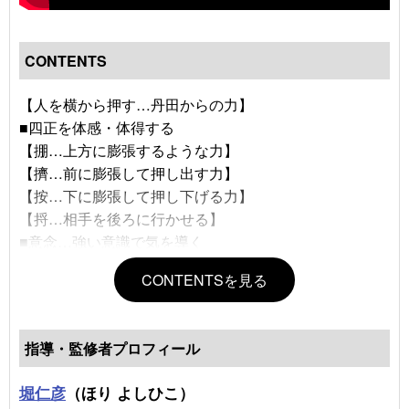
CONTENTS
【人を横から押す…丹田からの力】
■四正を体感・体得する
【掤…上方に膨張するような力】
【擠…前に膨張して押し出す力】
【按…下に膨張して押し下げる力】
【捋…相手を後ろに行かせる】
■意念…強い意識で気を導く
■纏絲勁…螺旋状の方向を持った力
CONTENTSを見る
指導・監修者プロフィール
堀仁彦
（ほり よしひこ）