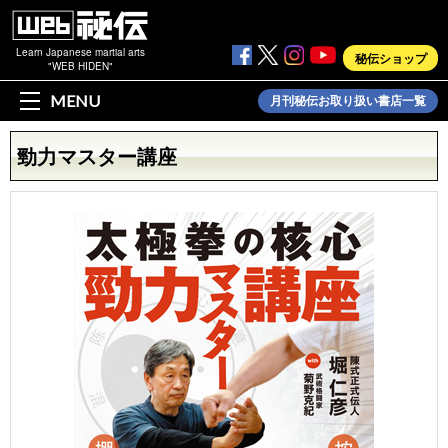
Learn Japanese martial arts
秘伝ショップ
"WEB HIDEN"
MENU
月刊秘伝お取り扱い書店一覧
勁力マスター講座