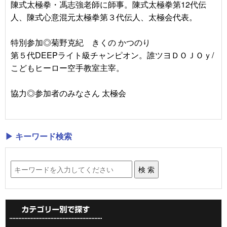
陳式太極拳・馮志強老師に師事。陳式太極拳第12代伝
人、陳式心意混元太極拳第３代伝人、太極会代表。
特別参加◎菊野克紀 きくの かつのり
第５代DEEPライト級チャンピオン。誰ツヨＤＯＪＯｙ/
こどもヒーロー空手教室主宰。
協力◎参加者のみなさん 太極会
▶ キーワード検索