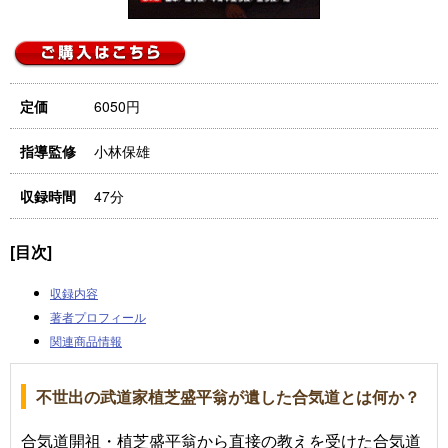
6050円
定価
小林保雄
指導監修
47分
収録時間
[目次]
収録内容
著者プロフィール
関連商品情報
不世出の武道家植芝盛平翁が遺した合気道とは何か？
合気道開祖・植芝盛平翁から直接の教えを受けた合気道