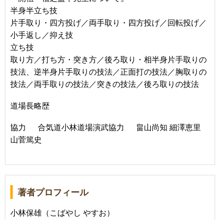
半身半立ち技
片手取り・四方投げ／両手取り・四方投げ／回転投げ／
小手返し／抑え技
立ち技
取り方／打ち方・突き方／後ろ取り・相半身片手取りの
技法、逆半身片手取りの技法／正面打の技法／胸取りの
技法／両手取りの技法／突きの技法／後ろ取りの技法
道場長略歴
協力 合気道小林道場演武協力 畠山尚知 細澤恵里
山菅篤史
著者プロフィール
小林保雄（こばやし やすお）