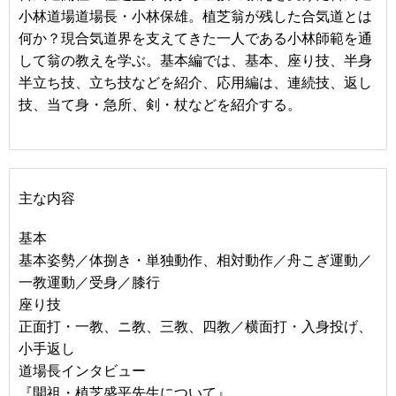
小林道場道場長・小林保雄。植芝翁が残した合気道とは
何か？現合気道界を支えてきた一人である小林師範を通
して翁の教えを学ぶ。基本編では、基本、座り技、半身
半立ち技、立ち技などを紹介、応用編は、連続技、返し
技、当て身・急所、剣・杖などを紹介する。
主な内容
基本
基本姿勢／体捌き・単独動作、相対動作／舟こぎ運動／
一教運動／受身／膝行
座り技
正面打・一教、ニ教、三教、四教／横面打・入身投げ、
小手返し
道場長インタビュー
『開祖・植芝盛平先生について』