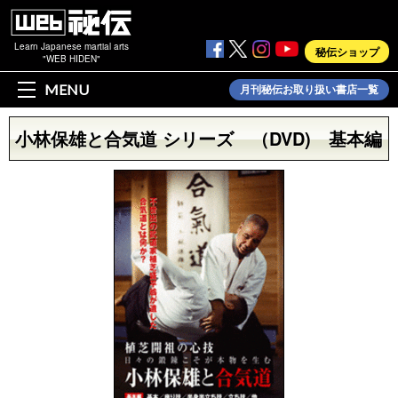
Learn Japanese martial arts
秘伝ショップ
"WEB HIDEN"
MENU
月刊秘伝お取り扱い書店一覧
小林保雄と合気道 シリーズ （DVD) 基本編