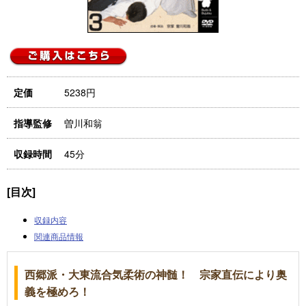
5238円
定価
曽川和翁
指導監修
45分
収録時間
[目次]
収録内容
関連商品情報
西郷派・大東流合気柔術の神髄！ 宗家直伝により奥
義を極めろ！