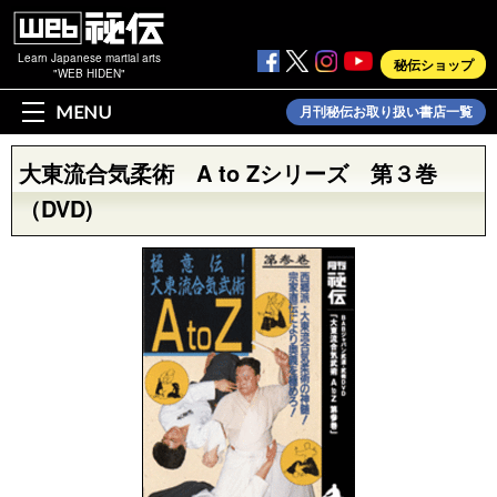
Learn Japanese martial arts
秘伝ショップ
"WEB HIDEN"
MENU
月刊秘伝お取り扱い書店一覧
大東流合気柔術 A to Zシリーズ 第３巻
（DVD)