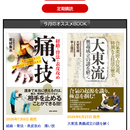
定期購読
2026年6月23日 発売
2026年7月8日 発売
大東流 奥義成立の謎を解く
経絡・骨法・表皮攻め 痛い技