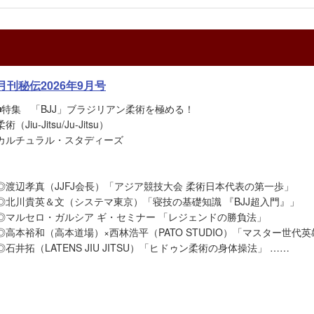
月刊秘伝2026年9月号
■特集 「BJJ」ブラジリアン柔術を極める！
柔術（Jiu-Jitsu/Ju-Jitsu）
カルチュラル・スタディーズ
◎渡辺孝真（JJFJ会長）「アジア競技大会 柔術日本代表の第一歩」
◎北川貴英＆文（システマ東京）「寝技の基礎知識 『BJJ超入門』」
◎マルセロ・ガルシア ギ・セミナー 「レジェンドの勝負法」
◎高本裕和（高本道場）×西林浩平（PATO STUDIO）「マスター世代
◎石井拓（LATENS JIU JITSU）「ヒドゥン柔術の身体操法」 ……