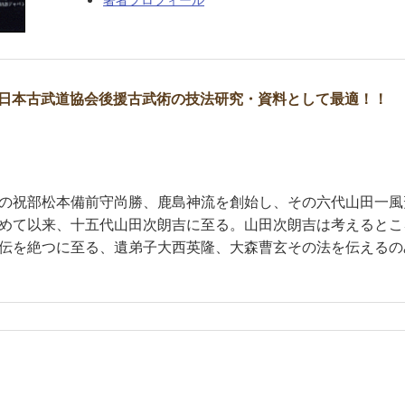
日本古武道協会後援古武術の技法研究・資料として最適！！
の祝部松本備前守尚勝、鹿島神流を創始し、その六代山田一風
めて以来、十五代山田次朗吉に至る。山田次朗吉は考えるとこ
伝を絶つに至る、遺弟子大西英隆、大森曹玄その法を伝えるの