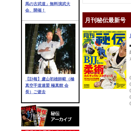
馬の古武道」無料演武大
会、開催！
月刊秘伝最新号
【訃報】盧山初雄師範（極
真空手道連盟 極真館 会
長）ご逝去