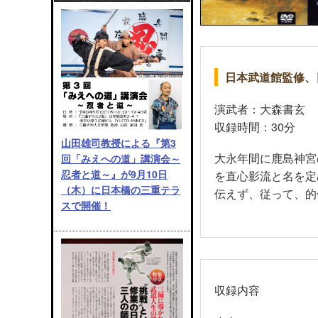
日本武道館監修、
演武者：大森書玄
収録時間：30分
山田雄司教授による『第3
大永年間に鹿島神宮
回「みえへの道」講演会～
忍者と道～』が9月10日
を直心影流と名を定
（木）に日本橋の三重テラ
伝えず、従って、的
スで開催！
収録内容