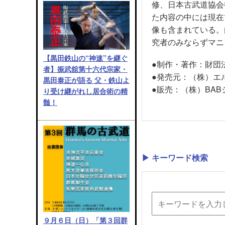
修、日本古武道協会
た内容の中には現在
像も含まれている。
究者のみならずマニ
【黒田鉄山の“神速”を継ぐ
●制作・著作：財
者】振武舘第十六代宗家・
●発売元：（株）
黒田泰正が語る 父・鉄山よ
●販売：（株）BAB
り受け継がれし居合術の精
髄！
▶ キーワード検索
９月６日（日）「第３回群