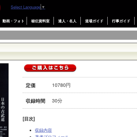
Select Language
▼
動画・フォト
秘伝資料室
達人・名人
道場ガイド
行事ガイド
術
10780円
定価
30分
収録時間
[目次]
収録内容
著者プロフィール