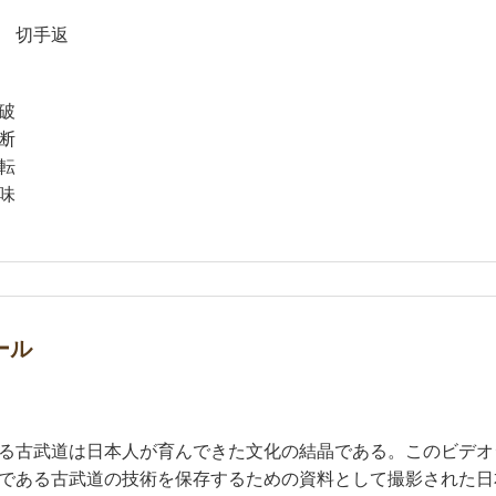
切手返
発破
断
転
味
ール
る古武道は日本人が育んできた文化の結晶である。このビデオ
である古武道の技術を保存するための資料として撮影された日