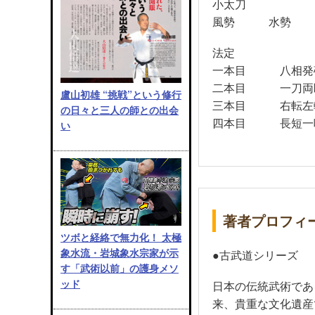
小太刀
風勢 水勢 
法定
一本目 八相
二本目 一刀両
盧山初雄 “挑戦”という修行
三本目 右転左
の日々と三人の師との出会
四本目 長短一
い
著者プロフィ
ツボと経絡で無力化！ 太極
象水流・岩城象水宗家が示
●古武道シリーズ
す「武術以前」の護身メソ
ッド
日本の伝統武術であ
来、貴重な文化遺産