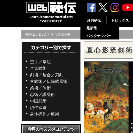
Learn Japanese martial arts
月刊秘伝
トピックス
"WEB HIDEN"
最新号
HOME
>
DVD
> 直心影流剣術
バックナンバー
直心影流剣
空手／拳法
合気武術
剣術／居合／刀剣
古武術／伝統武器術
柔術／体術
忍術／護身術
中国武術
現代武道
身体操作／療術