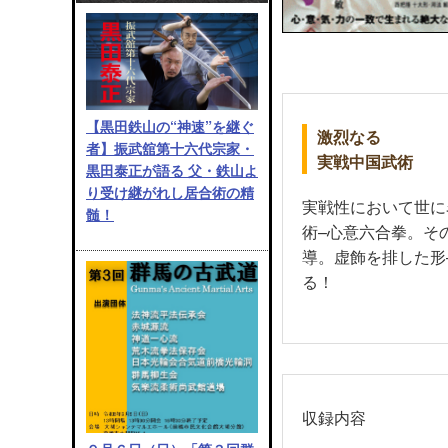
【黒田鉄山の“神速”を継ぐ
激烈なる
者】振武舘第十六代宗家・
実戦中国武術
黒田泰正が語る 父・鉄山よ
り受け継がれし居合術の精
実戦性において世に
髄！
術–心意六合拳。そ
導。虚飾を排した形
る！
収録内容