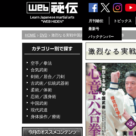
Learn Japanese martial arts
月刊秘伝
トピックス
"WEB HIDEN"
最新号
HOME
>
DVD
> 激烈なる実戦中国武術 心意六合拳 第２巻
バックナンバー
激烈なる実
空手／拳法
合気武術
剣術／居合／刀剣
古武術／伝統武器術
柔術／体術
忍術／護身術
中国武術
現代武道
身体操作／療術