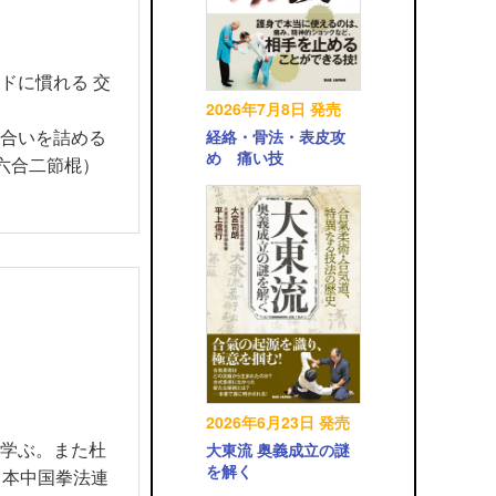
ドに慣れる 交
2026年7月8日 発売
間合いを詰める
経絡・骨法・表皮攻
め 痛い技
六合二節棍）
2026年6月23日 発売
を学ぶ。また杜
大東流 奥義成立の謎
を解く
日本中国拳法連