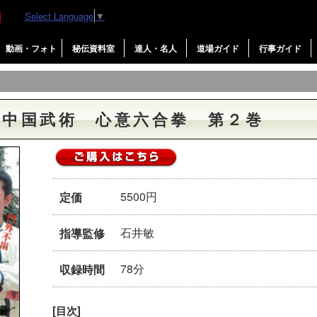
Select Language
▼
動画・フォト
秘伝資料室
達人・名人
道場ガイド
行事ガイド
戦中国武術 心意六合拳 第２巻
5500円
定価
石井敏
指導監修
78分
収録時間
[目次]