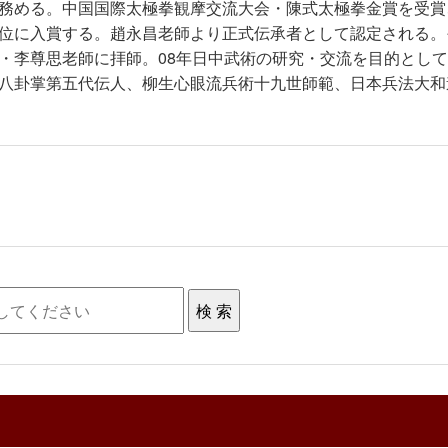
務める。中国国際太極拳観摩交流大会・陳式太極拳金賞を受賞
位に入賞する。趙永昌老師より正式伝承者として認定される。
・李尊思老師に拝師。08年日中武術の研究・交流を目的とし
八卦掌第五代伝人、柳生心眼流兵術十九世師範、日本兵法大和