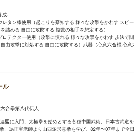
養成-
ウレタン棒使用（起こりを察知する 様々な攻撃をかわす スピー
いを詰める 自由に攻防する 複数の相手を想定する）
プロテクター使用（攻撃に慣れる 様々な攻撃をかわす 歩法で
 自由攻撃に対処する 自由に攻防する）武器（心意六合棍 心意
ール
意六合拳第八代伝人
法連盟に入門、太極拳を始めとする各種中国武術、日本古武道
拳、馮正宝老師より山西派形意拳を学び、82年〜07年まで全