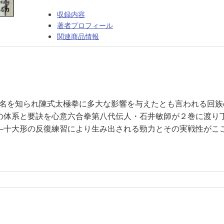
収録内容
著者プロフィール
関連商品情報
名を知られ陳式太極拳に多大な影響を与えたとも言われる回族
の体系と要訣を心意六合拳第八代伝人・石井敏師が２巻に渡り
–十大形の反復練習により生み出される勁力とその実戦性がこ