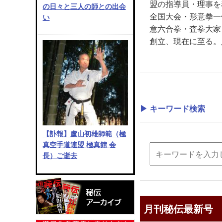
盟の指導員・理事を
の日々と三人の師との出会
全国大会・形意拳一
い
意六合拳・査拳大家
創立、現在に至る。
▶ キーワード検索
【訃報】盧山初雄師範（極
真空手道連盟 極真館 会
長）ご逝去
月刊秘伝最新号