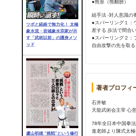
●熊形（熊翻膀）
組手法 -対人意識の
●スパーリング１：
ツボと経絡で無力化！ 太極
差する 歩法で間合
象水流・岩城象水宗家が示
●スパーリング２：
す「武術以前」の護身メソ
ッド
自由攻撃の先を取る
著者プロフィ
石井敏
天龍武術会主宰 心
78年全日本中国拳
進老師より陳式太極
盧山初雄 “挑戦”という修行