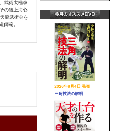
、武術太極拳
その後上海心
て天龍武術会を
道師範。
2026年8月4日 発売
三角技法の解明