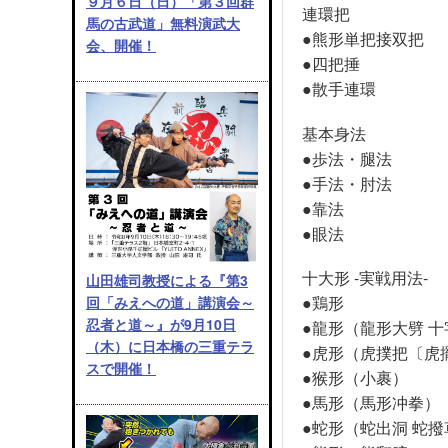
９月６日（日）「第３回群
連環把
馬の古武道」無料演武大
●熊形単把接双把
会、開催！
●四把捶
●散手連環
基本身法
●歩法・腿法
●手法・肘法
●靠法
●眼法
十大形 -実戦用法-
山田雄司教授による『第3
●鶏形
回「みえへの道」講演会～
忍者と道～』が9月10日
●龍形（龍形大劈 
（木）に日本橋の三重テラ
●虎形（虎撲把〔虎
スで開催！
●猴形（小裹）
●馬形（馬形冲拳）
●蛇形（蛇出洞 蛇撥