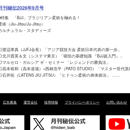
月刊秘伝2026年9月号
■特集 「BJJ」ブラジリアン柔術を極める！
柔術（Jiu-Jitsu/Ju-Jitsu）
カルチュラル・スタディーズ
◎渡辺孝真（JJFJ会長）「アジア競技大会 柔術日本代表の第一歩」
◎北川貴英＆文（システマ東京）「寝技の基礎知識 『BJJ超入門』」
◎マルセロ・ガルシア ギ・セミナー 「レジェンドの勝負法」
◎高本裕和（高本道場）×西林浩平（PATO STUDIO）「マスター世代
◎石井拓（LATENS JIU JITSU）「ヒドゥン柔術の身体操法」 ……
広告募集
運営会社
採用情報
プライバシーポリシー
お問い合わせ