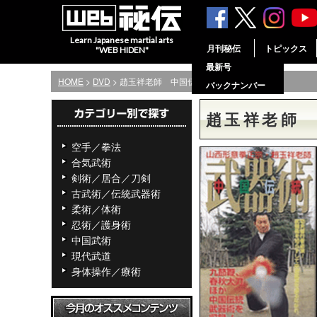
Learn Japanese martial arts
月刊秘伝
トピックス
"WEB HIDEN"
最新号
HOME
>
DVD
> 趙玉祥老師 中国伝統武器術
バックナンバー
趙玉祥老師
空手／拳法
合気武術
剣術／居合／刀剣
古武術／伝統武器術
柔術／体術
忍術／護身術
中国武術
現代武道
身体操作／療術