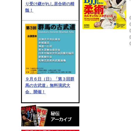
り受け継がれし居合術の精
髄！
９月６日（日）「第３回群
馬の古武道」無料演武大
会、開催！