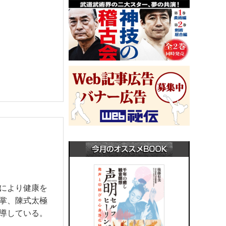
により健康を
掌、陳式太極
導している。