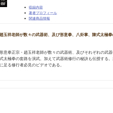
収録内容
著者プロフィール
関連商品情報
趙玉祥老師が数々の武器術、及び形意拳、八卦掌、陳式太極拳
形意拳正宗・趙玉祥老師が数々の武器術、及びそれぞれの武器
式太極拳の套路を演武。加えて武器術修行の秘訣も伝授する。
に足る修行者必見のビデオである。