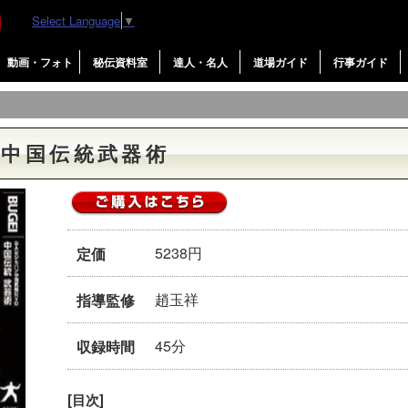
Select Language
▼
動画・フォト
秘伝資料室
達人・名人
道場ガイド
行事ガイド
 中国伝統武器術
5238円
定価
趙玉祥
指導監修
45分
収録時間
[目次]