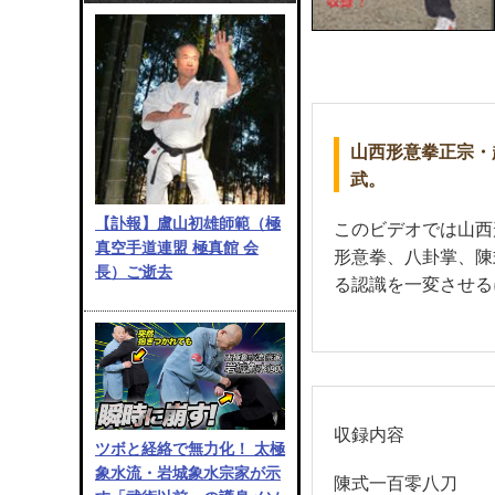
山西形意拳正宗・
武。
【訃報】盧山初雄師範（極
このビデオでは山西
真空手道連盟 極真館 会
形意拳、八卦掌、陳
長）ご逝去
る認識を一変させる
収録内容
ツボと経絡で無力化！ 太極
象水流・岩城象水宗家が示
陳式一百零八刀