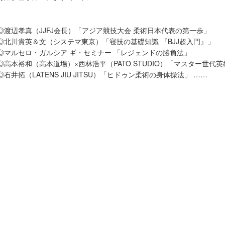
◎渡辺孝真（JJFJ会長）「アジア競技大会 柔術日本代表の第一歩」
◎北川貴英＆文（システマ東京）「寝技の基礎知識 『BJJ超入門』」
◎マルセロ・ガルシア ギ・セミナー 「レジェンドの勝負法」
◎高本裕和（高本道場）×西林浩平（PATO STUDIO）「マスター世代
◎石井拓（LATENS JIU JITSU）「ヒドゥン柔術の身体操法」 ……