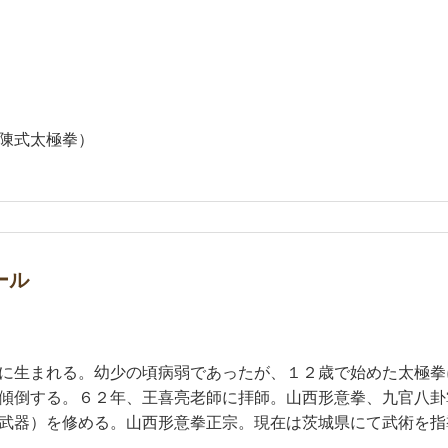
陳式太極拳）
ール
に生まれる。幼少の頃病弱であったが、１２歳で始めた太極拳
傾倒する。６２年、王喜亮老師に拝師。山西形意拳、九官八卦
武器）を修める。山西形意拳正宗。現在は茨城県にて武術を指