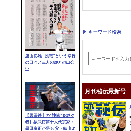
▶ キーワード検索
盧山初雄 “挑戦”という修行
の日々と三人の師との出会
い
月刊秘伝最新号
【黒田鉄山の“神速”を継ぐ
者】振武舘第十六代宗家・
黒田泰正が語る 父・鉄山よ