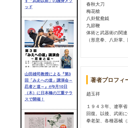
す「武術以前」の護身メソ
春秋大刀
ッド
梅花槍
八卦鴛鴦鉞
九節鞭
体術と武器術の関連
（形意拳、八卦掌、
山田雄司教授による『第3
著者プロフィ
回「みえへの道」講演会～
忍者と道～』が9月10日
（木）に日本橋の三重テラ
趙玉祥
スで開催！
１９４３年、遼寧省
回復。以後、武術に
拳老架、各種器械（