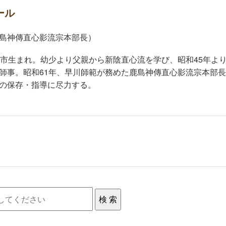
ール
島神傳直心影流宗本部長）
橋市生まれ。幼少より父親から新陰直心流を学び、昭和45年よ
師事。昭和61年、早川師範が務めた鹿島神傳直心影流宗本部
の保存・指導に尽力する。