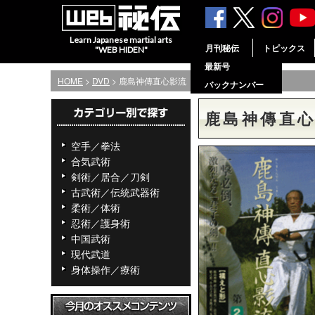
Learn Japanese martial arts
月刊秘伝
トピックス
"WEB HIDEN"
最新号
HOME
>
DVD
> 鹿島神傳直心影流 第2巻 「構えと形」
バックナンバー
鹿島神傳直心
空手／拳法
合気武術
剣術／居合／刀剣
古武術／伝統武器術
柔術／体術
忍術／護身術
中国武術
現代武道
身体操作／療術