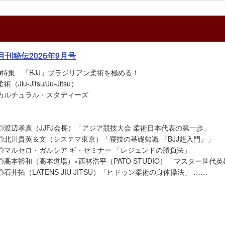
月刊秘伝2026年9月号
■特集 「BJJ」ブラジリアン柔術を極める！
柔術（Jiu-Jitsu/Ju-Jitsu）
カルチュラル・スタディーズ
◎渡辺孝真（JJFJ会長）「アジア競技大会 柔術日本代表の第一歩」
◎北川貴英＆文（システマ東京）「寝技の基礎知識 『BJJ超入門』」
◎マルセロ・ガルシア ギ・セミナー 「レジェンドの勝負法」
◎高本裕和（高本道場）×西林浩平（PATO STUDIO）「マスター世代
◎石井拓（LATENS JIU JITSU）「ヒドゥン柔術の身体操法」 ……