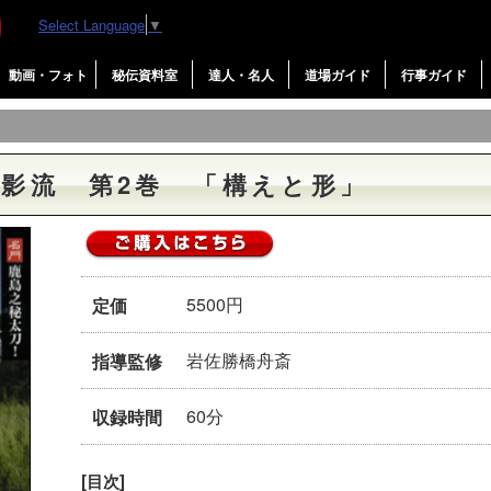
Select Language
▼
動画・フォト
秘伝資料室
達人・名人
道場ガイド
行事ガイド
影流 第2巻 「構えと形」
5500円
定価
岩佐勝橋舟斎
指導監修
60分
収録時間
[目次]