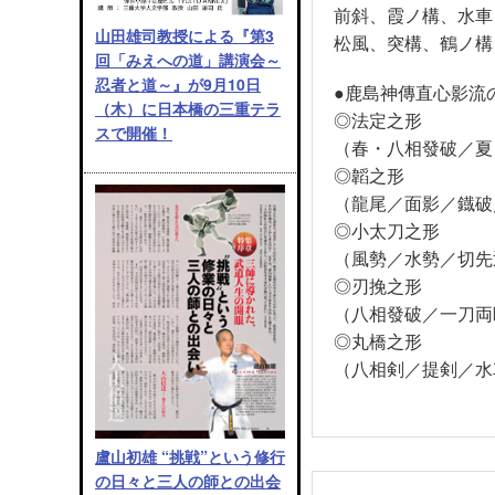
前斜、霞ノ構、水車
山田雄司教授による『第3
松風、突構、鶴ノ構
回「みえへの道」講演会～
忍者と道～』が9月10日
●鹿島神傳直心影流
（木）に日本橋の三重テラ
◎法定之形
スで開催！
（春・八相發破／夏
◎韜之形
（龍尾／面影／鐡破
◎小太刀之形
（風勢／水勢／切先
◎刃挽之形
（八相發破／一刀両
◎丸橋之形
（八相剣／提剣／水
盧山初雄 “挑戦”という修行
の日々と三人の師との出会