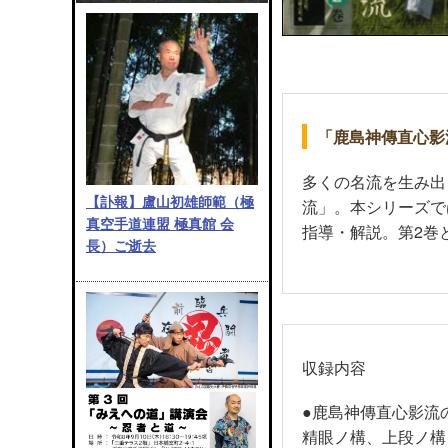
「鹿島神傳直心影
多くの名流を生み出
【訃報】盧山初雄師範（極
流」。本シリーズで
真空手道連盟 極真館 会
指導・解説。第2巻
長）ご逝去
収録内容
●鹿島神傳直心影流
精眼ノ構、上段ノ構