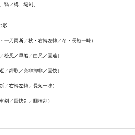
、翳ノ構、堤剣、
の形
・一刀両断／秋・右轉左轉／冬・長短一味）
／松風／早船／曲尺／圓連）
返／鍔取／突非押非／圓快）
断／右轉左轉／長短一味）
車剣／圓快剣／圓橋剣）