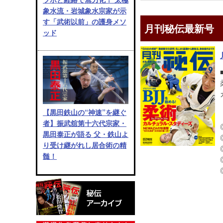
象水流・岩城象水宗家が示
す「武術以前」の護身メソ
月刊秘伝最新号
ッド
【黒田鉄山の“神速”を継ぐ
者】振武舘第十六代宗家・
黒田泰正が語る 父・鉄山よ
り受け継がれし居合術の精
髄！