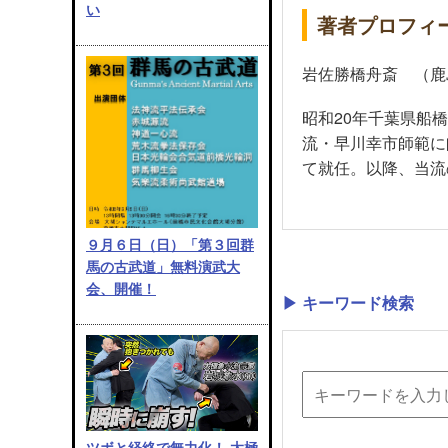
い
著者プロフィ
岩佐勝橋舟斎 （鹿
昭和20年千葉県船
流・早川幸市師範に
て就任。以降、当流
９月６日（日）「第３回群
馬の古武道」無料演武大
会、開催！
▶ キーワード検索
ツボと経絡で無力化！ 太極