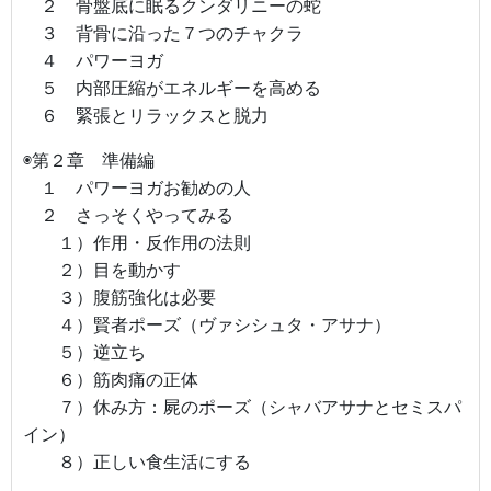
２ 骨盤底に眠るクンダリニーの蛇
３ 背骨に沿った７つのチャクラ
４ パワーヨガ
５ 内部圧縮がエネルギーを高める
６ 緊張とリラックスと脱力
◉第２章 準備編
１ パワーヨガお勧めの人
２ さっそくやってみる
１）作用・反作用の法則
２）目を動かす
３）腹筋強化は必要
４）賢者ポーズ（ヴァシシュタ・アサナ）
５）逆立ち
６）筋肉痛の正体
７）休み方：屍のポーズ（シャバアサナとセミスパ
イン）
８）正しい食生活にする