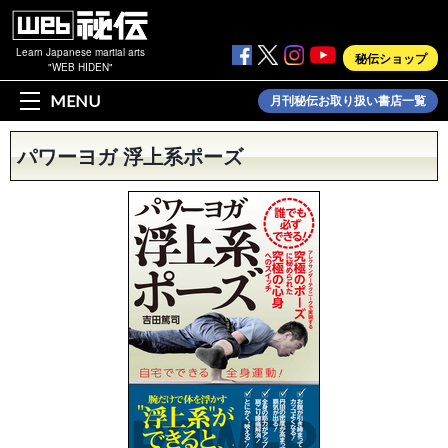
Learn Japanese martial arts
秘伝ショップ
"WEB HIDEN"
MENU
月刊秘伝お取り扱い書店一覧
パワーヨガ 浮上系ポーズ