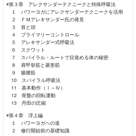
◉第３章 アレクサンダーテクニークと特殊呼吸法
１ パワーヨガにアレクサンダーテクニークを活用
２ ＦＭアレキサンダー氏の発見
３ 首と頭
４ プライマリーコントロール
５ アレキサンダー式呼吸法
６ スクワット
７ スパイラル・ルートで目覚める体の秘密
８ 肩甲挙筋と菱形筋
９ 腸腰筋
10 スパイラル呼吸法
11 基本動作（Ⅰ～Ⅳ）
12 骨盤の回転運動
13 丹田の圧縮
◉第４章 浮上編
１ パワーヨガへの道
２ 修行開始前の基礎知識