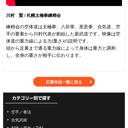
川村 賢 / 札幌太極拳練精会
練精会の空体道は太極拳、八卦掌、形意拳、合気道、空
手の要素から川村代表が創始した新武道です。映像は空
体道の重力線による力(重さ)の説明です。
頭から足裏まで通る重力線によって身体は重力と調和
し、全身の重さが相手に伝わります。
応募作品一覧に戻る
空手／拳法
合気武術
剣術／居合／刀剣