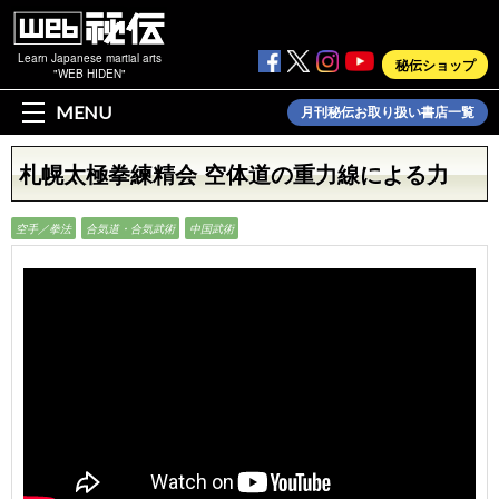
Learn Japanese martial arts
秘伝ショップ
"WEB HIDEN"
MENU
月刊秘伝お取り扱い書店一覧
札幌太極拳練精会 空体道の重力線による力
空手／拳法
合気道・合気武術
中国武術