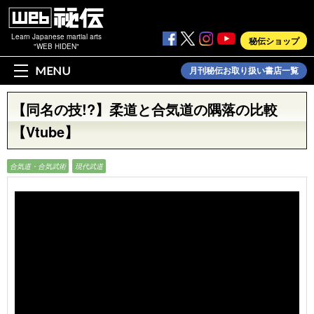
Learn Japanese martial arts
秘伝ショップ
"WEB HIDEN"
MENU
月刊秘伝お取り扱い書店一覧
【同名の技!?】柔道と合気道の隅落の比較
【Vtube】
合気道・合気武術
現代武道