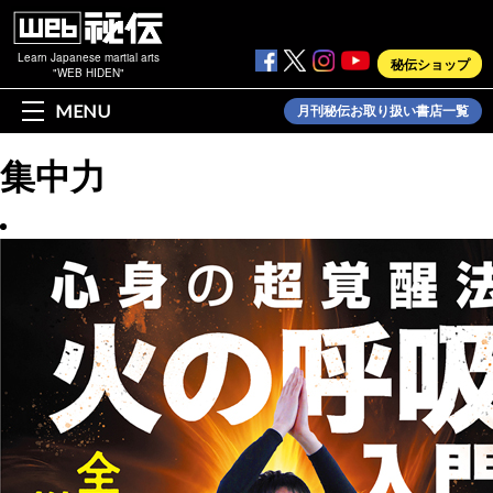
Learn Japanese martial arts
秘伝ショップ
"WEB HIDEN"
MENU
月刊秘伝お取り扱い書店一覧
集中力