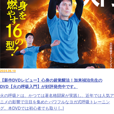
2024.06.10
【新作DVDレビュー】心身の超覚醒法！加来禎治先生の
DVD【火の呼吸入門】が好評発売中です。
火の呼吸とは、かつては著名格闘家が実践し、近年では人気ア
ニメの影響で注目を集めたパワフルなヨガ式呼吸トレーニン
グ。本DVDでは初心者でも取り [...]