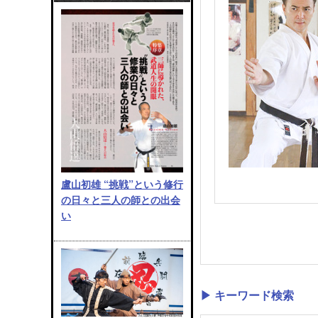
盧山初雄 “挑戦”という修行
の日々と三人の師との出会
い
▶ キーワード検索