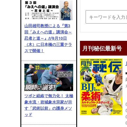
山田雄司教授による『第3
回「みえへの道」講演会～
忍者と道～』が9月10日
（木）に日本橋の三重テラ
月刊秘伝最新号
スで開催！
ツボと経絡で無力化！ 太極
象水流・岩城象水宗家が示
す「武術以前」の護身メソ
ッド