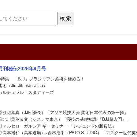
月刊秘伝2026年9月号
■特集 「BJJ」ブラジリアン柔術を極める！
柔術（Jiu-Jitsu/Ju-Jitsu）
カルチュラル・スタディーズ
◎渡辺孝真（JJFJ会長）「アジア競技大会 柔術日本代表の第一歩」
◎北川貴英＆文（システマ東京）「寝技の基礎知識 『BJJ超入門』」
◎マルセロ・ガルシア ギ・セミナー 「レジェンドの勝負法」
◎高本裕和（高本道場）×西林浩平（PATO STUDIO）「マスター世代