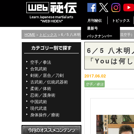
Learn Japanese martial arts
月刊秘伝
トピックス
"WEB HIDEN"
最新号
HOME
>
トピックス
> 6／5 八木明人師範（国際明武舘剛柔流空手
バックナンバー
6／5 八木
「Youは何
空手／拳法
合気武術
剣術／居合／刀剣
2017.06.02
古武術／伝統武器術
空手／拳法
柔術／体術
忍術／護身術
中国武術
現代武道
身体操作／療術