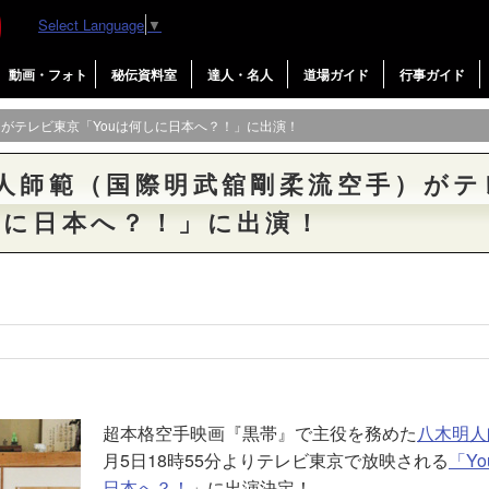
Select Language
▼
動画・フォト
秘伝資料室
達人・名人
道場ガイド
行事ガイド
）がテレビ東京「Youは何しに日本へ？！」に出演！
明人師範（国際明武舘剛柔流空手）が
しに日本へ？！」に出演！
超本格空手映画『黒帯』で主役を務めた
八木明人
月5日18時55分よりテレビ東京で放映される
「Y
日本へ？！
」に出演決定！