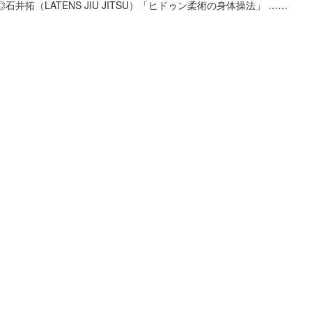
◎石井拓（LATENS JIU JITSU）「ヒドゥン柔術の身体操法」 ……