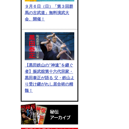
９月６日（日）「第３回群
馬の古武道」無料演武大
会、開催！
【黒田鉄山の“神速”を継ぐ
者】振武舘第十六代宗家・
黒田泰正が語る 父・鉄山よ
り受け継がれし居合術の精
髄！