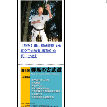
【訃報】盧山初雄師範（極
真空手道連盟 極真館 会
長）ご逝去