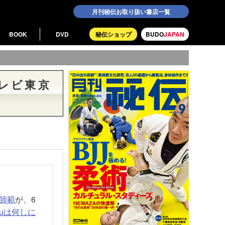
月刊秘伝お取り扱い書店一覧
BOOK
DVD
秘伝ショップ
BUDO
JAPAN
テレビ東京
師範
が、6
ouは何しに