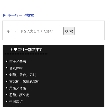
▶ キーワード検索
空手／拳法
合気武術
剣術／居合／刀剣
古武術／伝統武器術
柔術／体術
忍術／護身術
中国武術