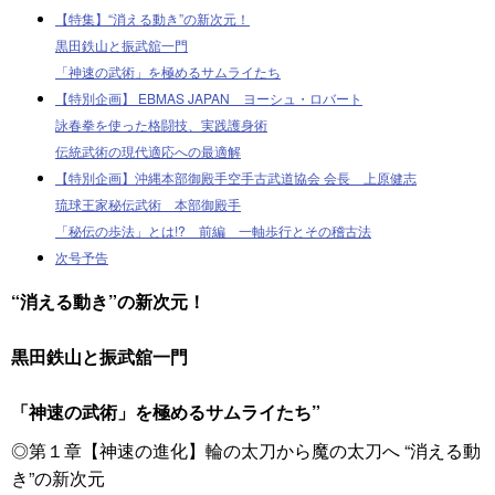
【特集】“消える動き”の新次元！
黒田鉄山と振武舘一門
「神速の武術」を極めるサムライたち
【特別企画】 EBMAS JAPAN ヨーシュ・ロバート
詠春拳を使った格闘技、実践護身術
伝統武術の現代適応への最適解
【特別企画】沖縄本部御殿手空手古武道協会 会長 上原健志
琉球王家秘伝武術 本部御殿手
「秘伝の歩法」とは!? 前編 一軸歩行とその稽古法
次号予告
“消える動き”の新次元！
黒田鉄山と振武舘一門
「神速の武術」を極めるサムライたち”
◎第１章【神速の進化】輪の太刀から魔の太刀へ “消える動
き”の新次元