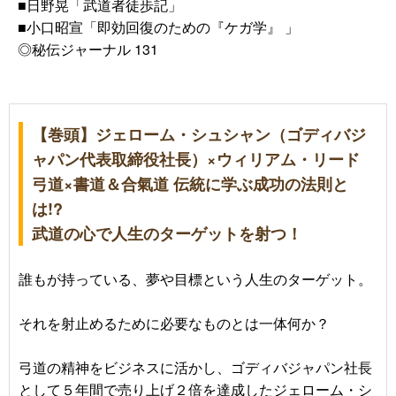
■
日野晃「武道者徒歩記」
■
小口昭宣「即効回復のための『ケガ学』 」
◎秘伝ジャーナル 131
【巻頭】ジェローム・シュシャン（ゴディバジ
ャパン代表取締役社長）×ウィリアム・リード
弓道×書道＆合氣道 伝統に学ぶ成功の法則と
は!?
武道の心で人生のターゲットを射つ！
誰もが持っている、夢や目標という人生のターゲット。
それを射止めるために必要なものとは一体何か？
弓道の精神をビジネスに活かし、ゴディバジャパン社長
として５年間で売り上げ２倍を達成したジェローム・シ