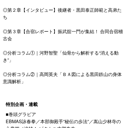
◎第２章【インタビュー】後継者・黒田泰正師範と高弟た
ち
◎第３章【合宿レポート】振武舘一門が集結！ 合同合宿稽
古会
◎分析コラム①｜河野智聖「仙骨から解析する“消える動
き”」
◎分析コラム②｜高岡英夫「ＢＡ図による黒田鉄山の身体
意識解析」
特別企画・連載
■巻頭グラビア
EBMAS詠春拳／本部御殿手”秘伝の歩法”／嵩山少林寺の