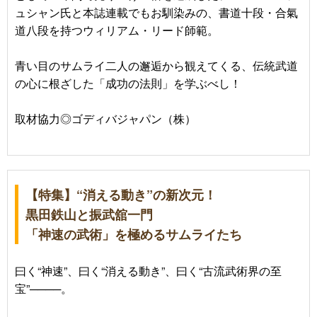
ュシャン氏と本誌連載でもお馴染みの、書道十段・合氣
道八段を持つウィリアム・リード師範。
青い目のサムライ二人の邂逅から観えてくる、伝統武道
の心に根ざした「成功の法則」を学ぶべし！
取材協力◎ゴディバジャパン（株）
【特集】“消える動き”の新次元！
黒田鉄山と振武舘一門
「神速の武術」を極めるサムライたち
曰く“神速”、曰く“消える動き”、曰く“古流武術界の至
宝”────。