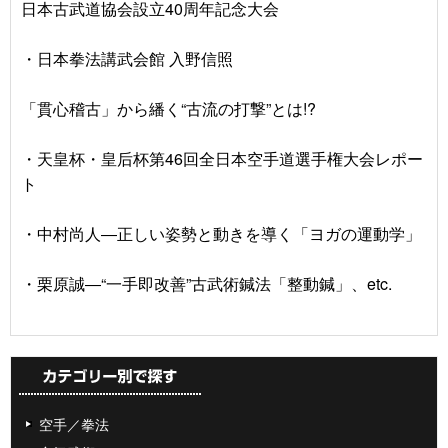
日本古武道協会設立40周年記念大会
・日本拳法講武会館 入野信照
「貫心稽古」から繙く“古流の打撃”とは!?
・天皇杯・皇后杯第46回全日本空手道選手権大会レポー
ト
・中村尚人―正しい姿勢と動きを導く「ヨガの運動学」
・栗原誠―“一手即改善”古武術鍼法「整動鍼」、etc.
空手／拳法