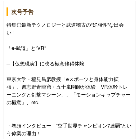
次号予告
特集◎最新テクノロジーと武道稽古の“好相性”な出会
い！
「e-武道」と“VR”
─【仮想現実】に映る極意修得体験
東京大学・稲見昌彦教授「eスポーツと身体能力拡
張」、習志野青龍窟・五十嵐剛師が体験「VR体幹トレ
ーニングと剣撃マシーン」、「モーションキャプチャー
の極意」、etc.
・巻頭インタビュー “空手世界チャンピオン7連覇”とい
う偉業の理由！