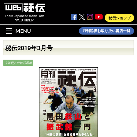
Learn Japanese martial arts
秘伝ショップ
"WEB HIDEN"
MENU
月刊秘伝お取り扱い書店一覧
秘伝2019年3月号
古武術／伝統武器術