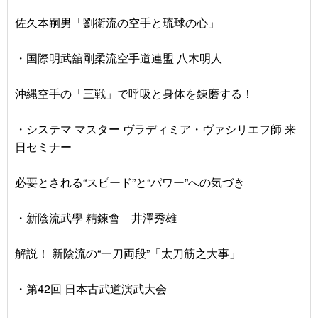
佐久本嗣男「劉衛流の空手と琉球の心」
・国際明武舘剛柔流空手道連盟 八木明人
沖縄空手の「三戦」で呼吸と身体を錬磨する！
・システマ マスター ヴラディミア・ヴァシリエフ師 来
日セミナー
必要とされる“スピード”と“パワー”への気づき
・新陰流武學 精鍊會 井澤秀雄
解説！ 新陰流の“一刀両段”「太刀筋之大事」
・第42回 日本古武道演武大会