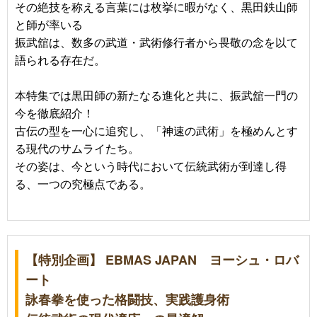
その絶技を称える言葉には枚挙に暇がなく、黒田鉄山師
と師が率いる
振武舘は、数多の武道・武術修行者から畏敬の念を以て
語られる存在だ。
本特集では黒田師の新たなる進化と共に、振武舘一門の
今を徹底紹介！
古伝の型を一心に追究し、「神速の武術」を極めんとす
る現代のサムライたち。
その姿は、今という時代において伝統武術が到達し得
る、一つの究極点である。
【特別企画】 EBMAS JAPAN ヨーシュ・ロバ
ート
詠春拳を使った格闘技、実践護身術