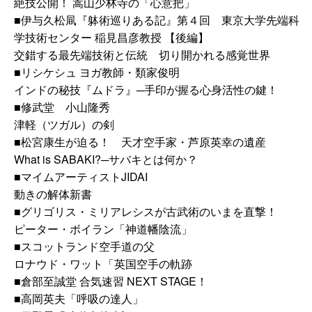
絶技公開！ 嵩山少林寺の「心意把」
■
伊与久松凬『躰術巡りある記』第４回 東京大学先端科
学技術センター 稲見昌彦教授 【後編】
交錯する最先端技術と伝統 切り開かれる感覚世界
■
リシケシュ ヨガ教師・類家俊明
インドの秘技『ムドラ』─手印が握る心身活性の鍵！
■
修武堂 小山隆秀
津軽（ツガル）の剣
■
松宮康生が迫る！ 天才空手家・芦原英幸の遺産
What is SABAKI?─サバキとは何か？
■
マイムアーティストJIDAI
動きの解体新書
■
グリゴリス・ミリアレシスが古武術のいまを直撃！
ピーター・ボイラン「神道幡陰流」
■
スコットランド空手道の父
ロナウド・ワット「英国空手の軌跡
■
倉部至誠堂 合気速習 NEXT STAGE！
■
高岡英夫「呼吸の達人」