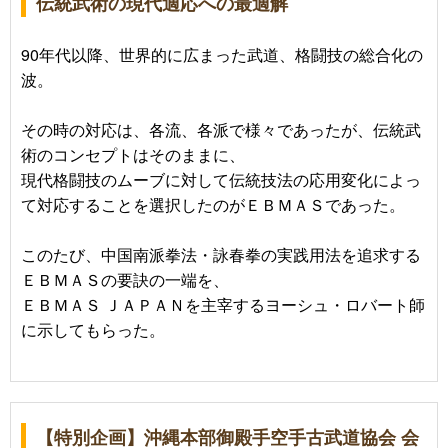
伝統武術の現代適応への最適解
90年代以降、世界的に広まった武道、格闘技の総合化の
波。
その時の対応は、各流、各派で様々であったが、伝統武
術のコンセプトはそのままに、
現代格闘技のムーブに対して伝統技法の応用変化によっ
て対応することを選択したのがＥＢＭＡＳであった。
このたび、中国南派拳法・詠春拳の実践用法を追求する
ＥＢＭＡＳの要訣の一端を、
ＥＢＭＡＳ ＪＡＰＡＮを主宰するヨーシュ・ロバート師
に示してもらった。
【特別企画】沖縄本部御殿手空手古武道協会 会