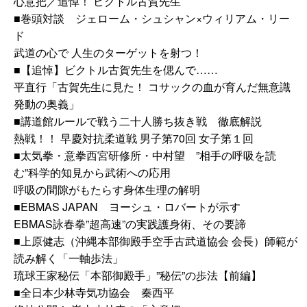
心意把／追悼！ ビクトル古賀先生
■巻頭対談
ジェローム・シュシャン×ウィリアム・リー
ド
武道の心で 人生のターゲットを射つ！
■
【追悼】ビクトル古賀先生を偲んで……
平直行「古賀先生に見た！ コサックの血が育んだ無意識
発動の奥義」
■
講道館ルールで戦う二十人勝ち抜き戦 徹底解説
熱戦！！ 早慶対抗柔道戦 男子第70回 女子第１回
■
太気拳・意拳西宮研修所・中村望 ”相手の呼吸を読
む”科学的知見から武術への応用
呼吸の間隙がもたらす身体生理の解明
■
EBMAS JAPAN ヨーシュ・ロバートが示す
EBMAS詠春拳”超高速”の実践護身術、その要諦
■
上原健志（沖縄本部御殿手空手古武道協会 会長）師範が
読み解く「一軸歩法」
琉球王家秘伝「本部御殿手」”秘伝”の歩法【前編】
■
全日本少林寺気功協会 秦西平