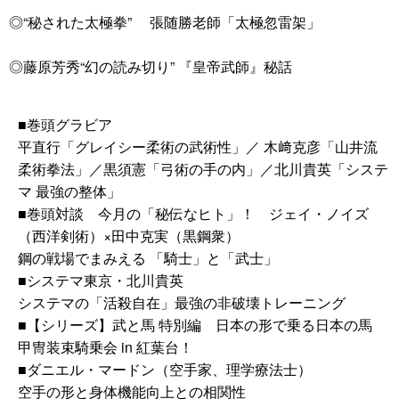
◎“秘された太極拳” 張随勝老師「太極忽雷架」
◎藤原芳秀“幻の読み切り” 『皇帝武師』秘話
■巻頭グラビア
平直行「グレイシー柔術の武術性」／ 木﨑克彦「山井流
柔術拳法」／黒須憲「弓術の手の内」／北川貴英「システ
マ 最強の整体」
■巻頭対談 今月の「秘伝なヒト」！ ジェイ・ノイズ
（西洋剣術）×田中克実（黒鋼衆）
鋼の戦場でまみえる 「騎士」と「武士」
■システマ東京・北川貴英
システマの「活殺自在」最強の非破壊トレーニング
■【シリーズ】武と馬 特別編 日本の形で乗る日本の馬
甲冑装束騎乗会 in 紅葉台！
■ダニエル・マードン（空手家、理学療法士）
空手の形と身体機能向上との相関性