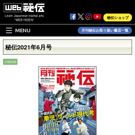
Learn Japanese martial arts
秘伝ショップ
"WEB HIDEN"
MENU
月刊秘伝お取り扱い書店一覧
秘伝2021年6月号
中国武術