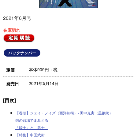
2021年6月号
在庫切れ
バックナンバー
本体909円＋税
定価
2021年5月14日
発売日
[目次]
【巻頭】ジェイ・ノイズ（西洋剣術）×田中克実（黒鋼衆）
鋼の戦場でまみえる
「騎士」と「武士」
【特集】中国武術