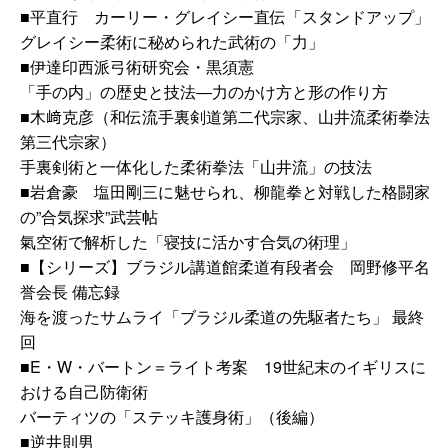
■平直行 カーリー・グレイシー直伝「スタンドアップ」
グレイシー柔術に秘められた武術の「力」
■伊達印西派弓術研究会・黒須憲
「手の内」の歴史と技法―力のかけ方と形の作り方
■木﨑克彦（和伝流手裏剣道第二代宗家、山井流柔術拳法
第三代宗家）
手裏剣術と一体化した柔術拳法「山井流」の技法
■岩倉豪 塩田剛三に魅せられ、柳龍拳と対戦した格闘家
の”合気探求”武芸帖
氣空術で解析した「寝技に活かす合気の術理」
■【シリーズ】ブラジル講道館柔道有段者会 岡野修平名
誉会長 備忘録
海を渡ったサムライ「ブラジル柔道の先駆者たち」 最終
回
■E・W・バートン＝ライト考案 19世紀末のイギリスに
おける自己防衛術
バーティツの「ステッキ護身術」（後編）
■逆井則男