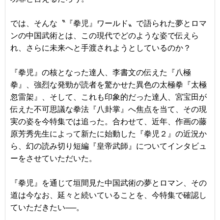
では、そんな〝『拳児』ワールド〟で語られた夢とロマ
ンの中国武術とは、この現代でどのような姿で伝えら
れ、さらに未来へと手渡されようとしているのか？
『拳児』の核となった達人、李書文の伝えた『八極
拳』、強烈な発勁が読者を驚かせた異色の太極拳『太極
忽雷架』、そして、これも印象的だった達人、宮宝田が
伝えた不可思議な拳法『八卦掌』へ焦点を当て、その現
実の姿を今特集では追った。合わせて、近年、作画の藤
原芳秀先生によって新たに始動した『拳児２』の近況か
ら、幻の読み切り短編『皇帝武師』についてインタビュ
ーをさせていただいた。
『拳児』を通じて垣間見た中国武術の夢とロマン、その
道は今なお、延々と続いていることを、今特集で確認し
ていただきたい──。