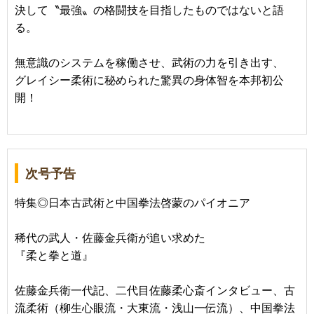
決して〝最強〟の格闘技を目指したものではないと語
る。
無意識のシステムを稼働させ、武術の力を引き出す、
グレイシー柔術に秘められた驚異の身体智を本邦初公
開！
次号予告
特集◎日本古武術と中国拳法啓蒙のパイオニア
稀代の武人・佐藤金兵衛が追い求めた
『柔と拳と道』
佐藤金兵衛一代記、二代目佐藤柔心斎インタビュー、古
流柔術（柳生心眼流・大東流・浅山一伝流）、中国拳法