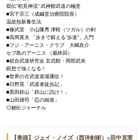
双伝”初見神流” 武神館武道の極意
■宮下宗三（成鍼堂治療院院長）
温故知新養生法
■修武堂 小山隆秀 津軽（ツガル）の剣
■高岡英夫 「歩きで鍛える”歩道”」入門
■フジ・アーニス・クラブ 大嶋良介
セブ島のアーニス （最終回）
■総合武道研究会 玄武館・岡部武央
瞑想で強くなる！
■世界の古武道道場通信！
■日野晃「武道者徒歩記」
■黒田鉄山「鉄山に訊け！」
■山田雄司「忍の細道」
◎秘伝ジャーナル
【巻頭】ジェイ・ノイズ（西洋剣術）×田中克実