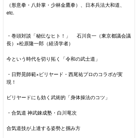
（形意拳・八卦掌・少林金鷹拳）、日本兵法大和道、
etc.
・巻頭対談「秘伝なヒト！」 石川良一（東京都議会議
長）×松原隆一郎（経済学者）
今という時代を切り拓く「令和の武士道」
・日野晃師範×ビリヤード・西尾祐プロのコラボが実
現！
ビリヤードにも効く武術的「身体操法のコツ」
・合気道 神武錬成塾・白川竜次
合気道技が上達する姿勢と掴み方