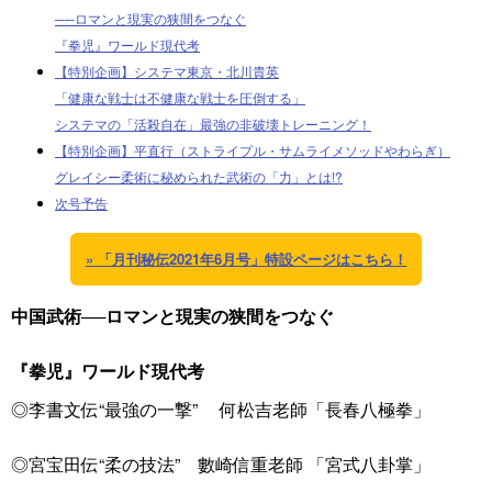
──ロマンと現実の狭間をつなぐ
『拳児』ワールド現代考
【特別企画】システマ東京・北川貴英
「健康な戦士は不健康な戦士を圧倒する」
システマの「活殺自在」最強の非破壊トレーニング！
【特別企画】平直行（ストライプル・サムライメソッドやわらぎ）
グレイシー柔術に秘められた武術の「力」とは!?
次号予告
» 「月刊秘伝2021年6月号」特設ページはこちら！
中国武術──ロマンと現実の狭間をつなぐ
『拳児』ワールド現代考
◎李書文伝“最強の一撃” 何松吉老師「長春八極拳」
◎宮宝田伝“柔の技法” 數崎信重老師 「宮式八卦掌」