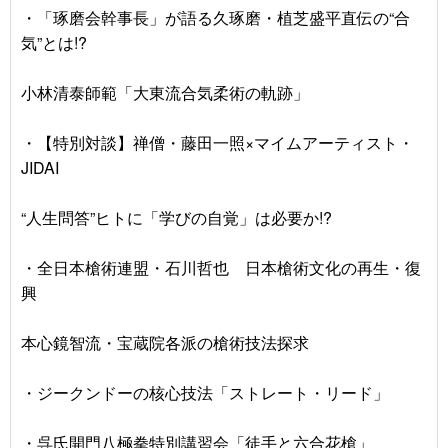
・「琢磨会幹事長」が語る久琢磨・植芝盛平直伝の“合
気”とは!?
小林清泰師範「大東流合気柔術の軌跡」
・【特別対談】禅僧・藤田一照×マイムアーティスト・
JIDAI
“人生問答”ヒトに「学びの自覚」は必要か!?
・全日本槍術連盟・石川哲也 日本槍術文化の再生・復
興
本心鏡智流・宝蔵院各派の槍術技法探求
・ジークンドーの核心技法「ストレート・リード」
・呉氏開門八極拳特別講習会「徒手と六合花槍」