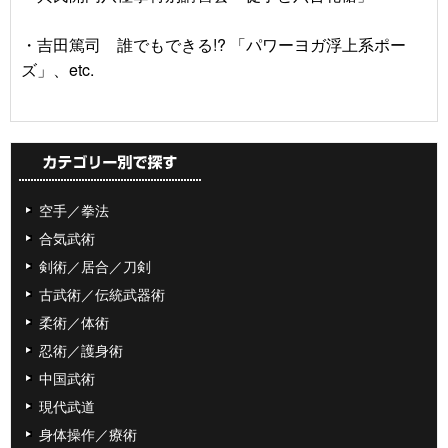
・吉田篤司 誰でもできる!? 「パワーヨガ浮上系ポー
ズ」、etc.
空手／拳法
合気武術
剣術／居合／刀剣
古武術／伝統武器術
柔術／体術
忍術／護身術
中国武術
現代武道
身体操作／療術