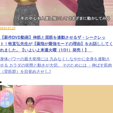
2023.01.27
【新作DVD動画】伸筋と屈筋を連動させるザ・シークレッ
ト！牧直弘先生が【薬指が最強モードの理由】をお話ししてく
れました。【いよいよ来週火曜（1/31）発売！】
身体パワーの最大発揮には 力みなくしなやかに全身を連動さ
せる カラダの状態と動きが大切。 そのためには ・伸ばす筋肉
（背筋群）を目覚めさせ [...]