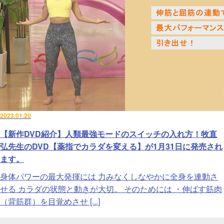
2023.01.20
【新作DVD紹介】人類最強モードのスイッチの入れ方！牧直
弘先生のDVD【薬指でカラダを変える】が1月31日に発売され
ます。
身体パワーの最大発揮には 力みなくしなやかに全身を連動さ
せる カラダの状態と動きが大切。 そのためには ・伸ばす筋肉
（背筋群）を目覚めさせ [...]