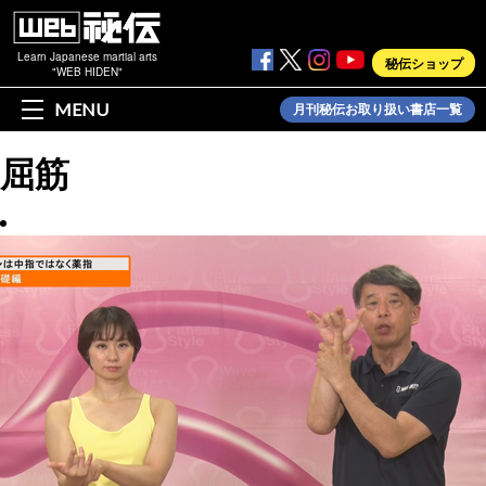
Learn Japanese martial arts
秘伝ショップ
"WEB HIDEN"
MENU
月刊秘伝お取り扱い書店一覧
屈筋