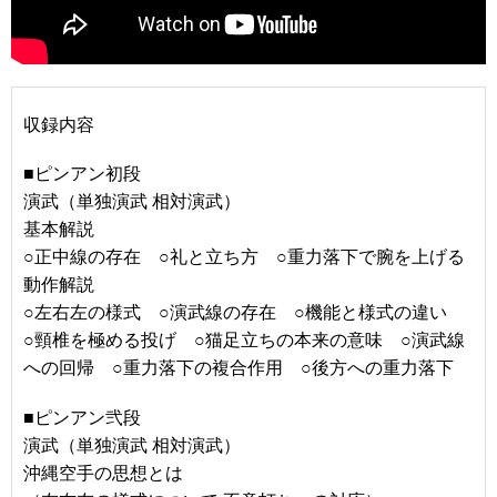
収録内容
■ピンアン初段
演武（単独演武 相対演武）
基本解説
○正中線の存在 ○礼と立ち方 ○重力落下で腕を上げる
動作解説
○左右左の様式 ○演武線の存在 ○機能と様式の違い
○頸椎を極める投げ ○猫足立ちの本来の意味 ○演武線
への回帰 ○重力落下の複合作用 ○後方への重力落下
■ピンアン弐段
演武（単独演武 相対演武）
沖縄空手の思想とは