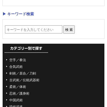
▶ キーワード検索
空手／拳法
合気武術
剣術／居合／刀剣
古武術／伝統武器術
柔術／体術
忍術／護身術
中国武術
現代武道