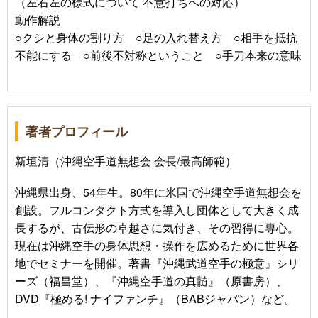
（左右左の様式について 不意打ちへの対応）
動作解説
○クシと身体の割り方 ○足の入れ替え方 ○相手を抵抗
不能にする ○前後不対称ということ ○手刀本来の意味
著者プロフィール
新垣清（沖縄空手道無想会 会長/最高師範）
沖縄県出身、54年生。80年に米国で沖縄空手道無想会を
創設。フルコンタクト方式を導入し団体として大きく成
長するが、古伝形の卓越さに気付き、その習得に専心。
現在は沖縄空手の身体思想・操作を広めるために世界各
地でセミナーを開催。著書『沖縄武道空手の極意』シリ
ーズ（福昌堂）、『沖縄空手道の真髄』（原書房）、
DVD『極める! ナイファンチ』（BABジャパン）など。