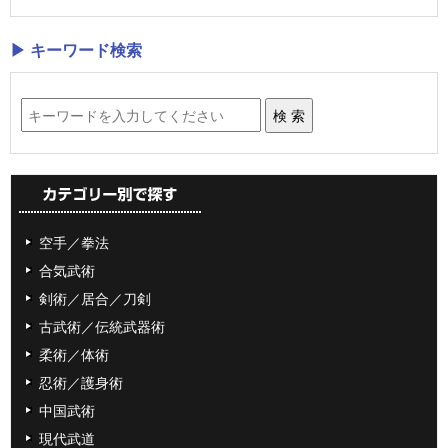
▶ キーワード検索
空手／拳法
合気武術
剣術／居合／刀剣
古武術／伝統武器術
柔術／体術
忍術／護身術
中国武術
現代武道