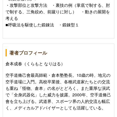
・攻撃部位と攻撃方法 ・裏技の例（掌底で制する、肘
で制する、三角絞め、前蹴りに対し） ・動きの展開を
考える
■呼吸法を駆使した鍛錬法 ・鍛錬型１
著者プロフィール
倉本成春（くらもと なりはる）
空手道脩己會最高師範・倉本塾塾長。10歳の時、地元の
空手道場に入門。高校卒業後、各種武道家たちとの交流
も重ね「怪物、倉本」の名がとどろく。また重厚な演武
で「全身武器化」した威力を披露。2000年、空手道脩己
會を立ち上げる。武道界、スポーツ界の人的交流も幅広
く、メディカルアドバイザーとしても活躍している。