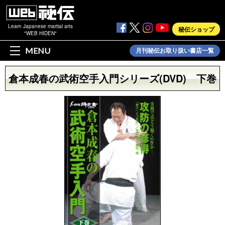
Learn Japanese martial arts
秘伝ショップ
"WEB HIDEN"
MENU
月刊秘伝お取り扱い書店一覧
倉本成春の武術空手入門シリーズ(DVD) 下巻