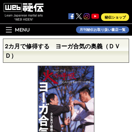
Learn Japanese martial arts
秘伝ショップ
"WEB HIDEN"
MENU
月刊秘伝お取り扱い書店一覧
2カ月で修得する ヨーガ合気の奥義（ＤＶ
Ｄ）