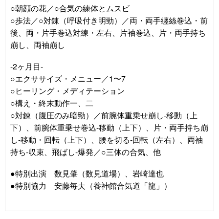
○朝顔の花／○合気の練体とムスビ
○歩法／○対錬（呼吸付き明勁）／両・両手纏絲巻込・前
後、両・片手巻込対練・左右、片袖巻込、片・両手持ち
崩し、両袖崩し
-2ヶ月目-
○エクササイズ・メニュー／1〜7
○ヒーリング・メディテーション
○構え・終末動作一、二
○対錬（腹圧のみ暗勁）／前腕体重乗せ崩し-移動（上
下）、前腕体重乗せ巻込-移動（上下）、片・両手持ち崩
し-移動・回転（上下）、腰を切る-回転（左右）、両袖
持ち-収束、飛ばし-爆発／○三体の合気、他
●特別出演 数見肇（数見道場）、岩崎達也
●特別協力 安藤毎夫（養神館合気道「龍」）