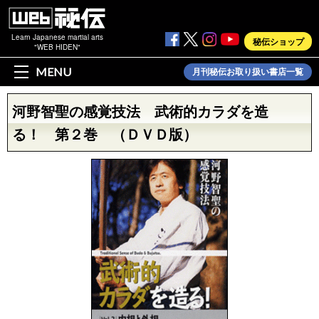
Learn Japanese martial arts
秘伝ショップ
"WEB HIDEN"
MENU
月刊秘伝お取り扱い書店一覧
河野智聖の感覚技法 武術的カラダを造
る！ 第２巻 （ＤＶＤ版）