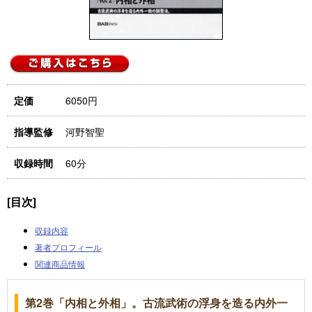
6050円
定価
河野智聖
指導監修
60分
収録時間
[目次]
収録内容
著者プロフィール
関連商品情報
第2巻「内相と外相」。古流武術の浮身を造る内外一