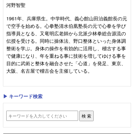
河野智聖
1961年、兵庫県生。中学時代、義心館山田治義館長の元
で空手を始める。心拳塾清水伯凰塾長の元で心拳を学び
指導員となる、又竜明広老師から北派少林拳総合源流の
伝授を受ける。同時に操体法、野口整体といった身体調
整術を学ぶ。身体の操作を有効的に活用し、稽古する事
で健康になり、年を重ねる事に技術を増してゆける事を
目的に武術と整体を融合させた「心道」を発足、東京、
大阪、名古屋で稽古会を主催している。
▶ キーワード検索