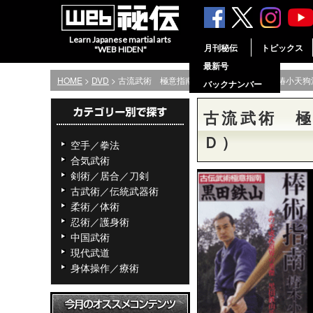
Learn Japanese martial arts
月刊秘伝
トピックス
"WEB HIDEN"
最新号
HOME
>
DVD
> 古流武術 極意指南 第７巻 棒術指南 椿小天狗
バックナンバー
古流武術 
Ｄ）
空手／拳法
合気武術
剣術／居合／刀剣
古武術／伝統武器術
柔術／体術
忍術／護身術
中国武術
現代武道
身体操作／療術