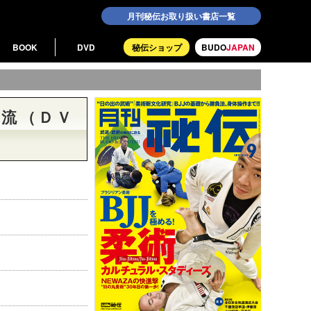
月刊秘伝お取り扱い書店一覧
BOOK
DVD
秘伝ショップ
BUDO
JAPAN
狗流（ＤＶ