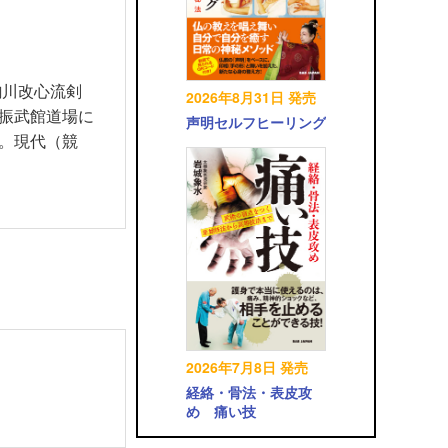
駒川改心流剣
2026年8月31日 発売
振武館道場に
声明セルフヒーリング
。現代（競
2026年7月8日 発売
経絡・骨法・表皮攻
め 痛い技