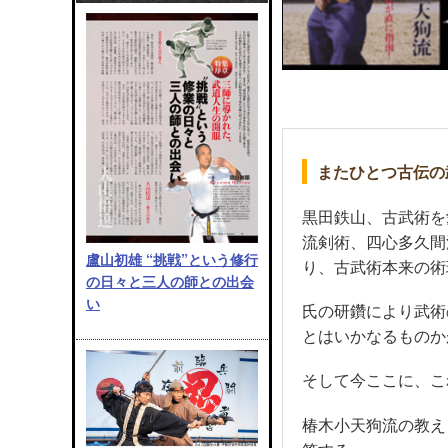
またひとつ古伝の
黒田鉄山、古武術を
流剣術、四心多久間
盧山初雄 “挑戦”という修行
り、古武術本来の術
の日々と三人の師との出会
い
氏の研鑽により武術
とはいかなるものか
そして今ここに、こ
椿木小天狗流の教え