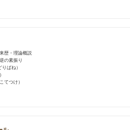
来歴・理論概説
逆の素振り
どりばね）
）
こてつけ）
ール