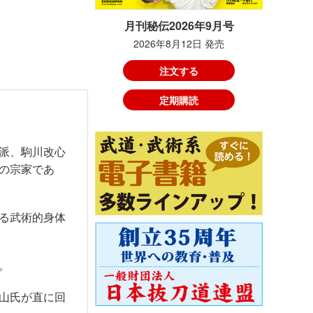
月刊秘伝2026年9月号
2026年8月12日 発売
注文する
定期購読
派、駒川改心
の宗家であ
る武術的身体
。
山氏が直に回