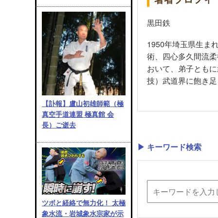
黒田鉄
1950年埼玉県生
術、四心多久間流柔
おいて、弟子ともに
技）武道界に飽き足
【訃報】盧山初雄師範（極
真空手道連盟 極真館 会
長）ご逝去
▶ キーワード検索
ツボと経絡で無力化！ 太極
象水流・岩城象水宗家が示