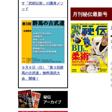
す「武術以前」の護身メソ
ッド
月刊秘伝最新号
９月６日（日）「第３回群
馬の古武道」無料演武大
会、開催！