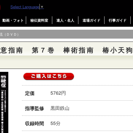
Select Language
▼
動画・フォト
秘伝資料室
達人・名人
道場ガイド
行事ガイド
流（ＤＶＤ）
極意指南 第７巻 棒術指南 椿小天
5762円
定価
黒田鉄山
指導監修
55分
収録時間