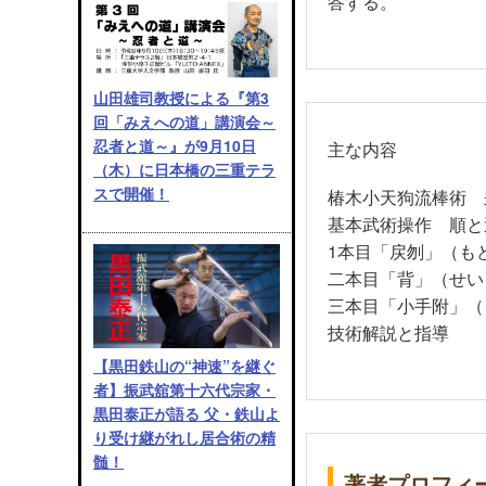
答する。
山田雄司教授による『第3
回「みえへの道」講演会～
忍者と道～』が9月10日
主な内容
（木）に日本橋の三重テラ
スで開催！
椿木小天狗流棒術 
基本武術操作 順と
1本目「戻刎」（も
二本目「背」（せい
三本目「小手附」（
技術解説と指導
【黒田鉄山の“神速”を継ぐ
者】振武舘第十六代宗家・
黒田泰正が語る 父・鉄山よ
り受け継がれし居合術の精
髄！
著者プロフィ