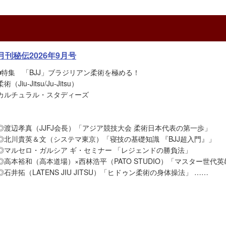
月刊秘伝2026年9月号
■特集 「BJJ」ブラジリアン柔術を極める！
柔術（Jiu-Jitsu/Ju-Jitsu）
カルチュラル・スタディーズ
◎渡辺孝真（JJFJ会長）「アジア競技大会 柔術日本代表の第一歩」
◎北川貴英＆文（システマ東京）「寝技の基礎知識 『BJJ超入門』」
◎マルセロ・ガルシア ギ・セミナー 「レジェンドの勝負法」
◎高本裕和（高本道場）×西林浩平（PATO STUDIO）「マスター世代
◎石井拓（LATENS JIU JITSU）「ヒドゥン柔術の身体操法」 ……