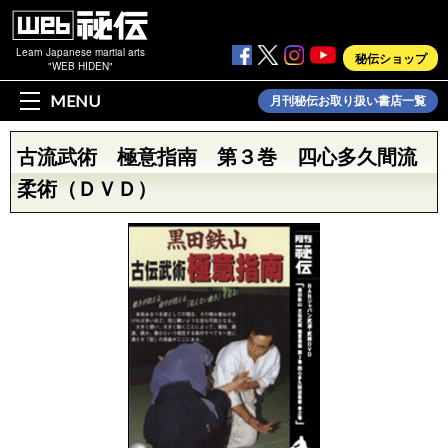
Learn Japanese martial arts
秘伝ショップ
"WEB HIDEN"
MENU
月刊秘伝お取り扱い書店一覧
古流武術 極意指南 第３巻 四心多久間流
柔術（ＤＶＤ）