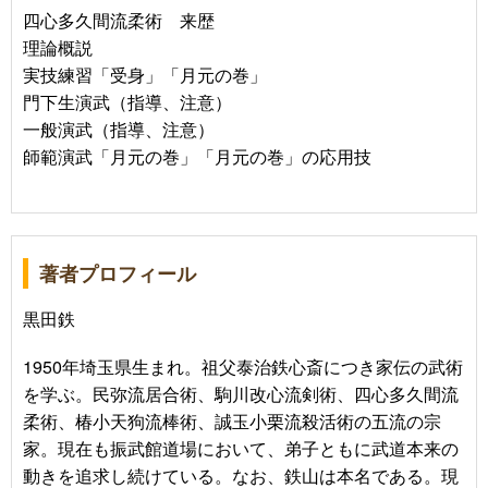
四心多久間流柔術 来歴
理論概説
実技練習「受身」「月元の巻」
門下生演武（指導、注意）
一般演武（指導、注意）
師範演武「月元の巻」「月元の巻」の応用技
著者プロフィール
黒田鉄
1950年埼玉県生まれ。祖父泰治鉄心斎につき家伝の武術
を学ぶ。民弥流居合術、駒川改心流剣術、四心多久間流
柔術、椿小天狗流棒術、誠玉小栗流殺活術の五流の宗
家。現在も振武館道場において、弟子ともに武道本来の
動きを追求し続けている。なお、鉄山は本名である。現