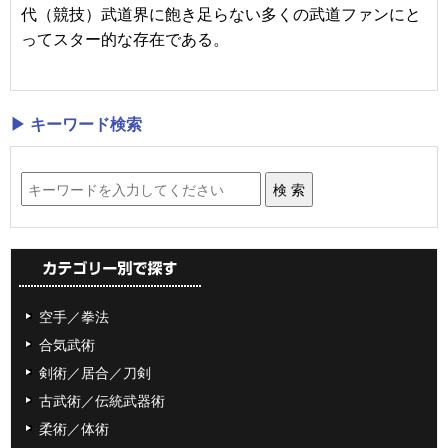
代（競技）武道界に飽き足らない多くの武道ファンにと
ってスター的な存在である。
▶ キーワード検索
空手／拳法
合気武術
剣術／居合／刀剣
古武術／伝統武器術
柔術／体術