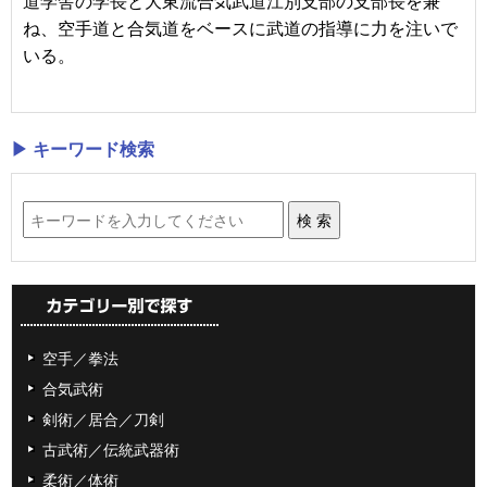
道学舎の学長と大東流合気武道江別支部の支部長を兼
ね、空手道と合気道をベースに武道の指導に力を注いで
いる。
▶ キーワード検索
空手／拳法
合気武術
剣術／居合／刀剣
古武術／伝統武器術
柔術／体術