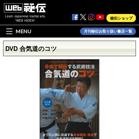
Learn Japanese martial arts
秘伝ショップ
"WEB HIDEN"
MENU
月刊秘伝お取り扱い書店一覧
DVD 合気道のコツ