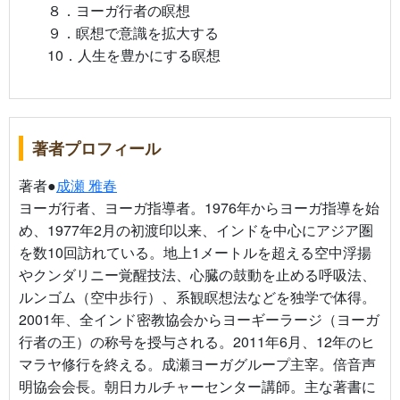
８．ヨーガ行者の瞑想
９．瞑想で意識を拡大する
10．人生を豊かにする瞑想
著者プロフィール
著者●
成瀬 雅春
ヨーガ行者、ヨーガ指導者。1976年からヨーガ指導を始
め、1977年2月の初渡印以来、インドを中心にアジア圏
を数10回訪れている。地上1メートルを超える空中浮揚
やクンダリニー覚醒技法、心臓の鼓動を止める呼吸法、
ルンゴム（空中歩行）、系観瞑想法などを独学で体得。
2001年、全インド密教協会からヨーギーラージ（ヨーガ
行者の王）の称号を授与される。2011年6月、12年のヒ
マラヤ修行を終える。成瀬ヨーガグループ主宰。倍音声
明協会会長。朝日カルチャーセンター講師。主な著書に