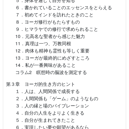
５．身体を通して自分を知る
６．書かれていることのエッセンスをとらえる
７．初めてインドを訪れたときのこと
８．ヨーガ修行がもたらすもの
９．ヒマラヤでの修行で求められること
10．元高名な聖者から感じた魅力
11．真理は一つ、万教同根
12．肉体も精神も霊性も等しく重要
13．ヨーガが最終的にめざすところ
14．私が一番興味があること
コラム2 瞑想時の脳波を測定する
第３章 ヨーガ的生き方のヒント
１．人は、人間関係で成長する
２．人間関係も「ゲーム」のようなもの
３．人の縁と場のバイブレーション
４．自分の人生をよりよく生きる
５．自分が生まれてきたこと
６．実現したい夢や願望があるなら