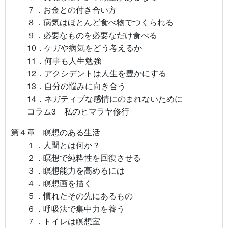
７．お金との付き合い方
８．病気はほとんど食べ物でつくられる
９．必要なものを必要なだけ食べる
10．ケガや病気をどう考えるか
11．何事も人生勉強
12．アクシデントは人生を豊かにする
13．自分の悩みに向き合う
14．ネガティブな感情にのまれないために
コラム3 私のヒマラヤ修行
第４章 瞑想のある生活
１．人間とは何か？
２．瞑想で純粋性を回復させる
３．瞑想能力を高めるには
４．瞑想画を描く
５．慣れたその先にあるもの
６．呼吸法で集中力を養う
７．トイレは瞑想室