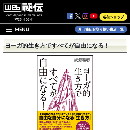
Learn Japanese martial arts
秘伝ショップ
"WEB HIDEN"
MENU
月刊秘伝お取り扱い書店一覧
ヨーガ的生き方ですべてが自由になる！