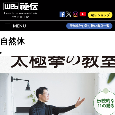
Learn Japanese martial arts
秘伝ショップ
"WEB HIDEN"
MENU
月刊秘伝お取り扱い書店一覧
自然体