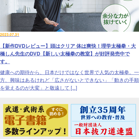
2023.07.31
【新作DVDレビュー】頭はクリア 体は爽快！理学太極拳・大
橋しん先生のDVD【新しい太極拳の教室】が好評発売中で
す。
健康への期待から、日本だけではなく世界で人気の太極拳。一
方、興味はあるけれど「広さがないとできない」「動きの手順
を覚えるのが大変」と敬遠して [...]