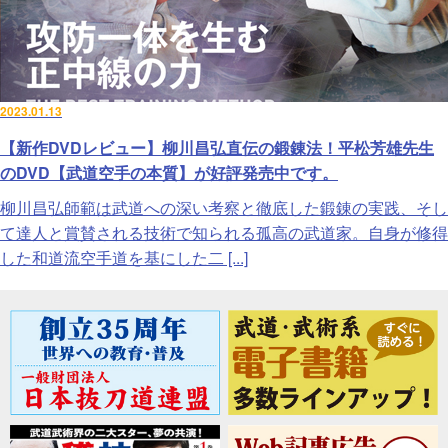
2023.01.13
【新作DVDレビュー】柳川昌弘直伝の鍛錬法！平松芳雄先生
のDVD【武道空手の本質】が好評発売中です。
柳川昌弘師範は武道への深い考察と徹底した鍛錬の実践、そし
て達人と賞賛される技術で知られる孤高の武道家。自身が修得
した和道流空手道を基にした二 [...]