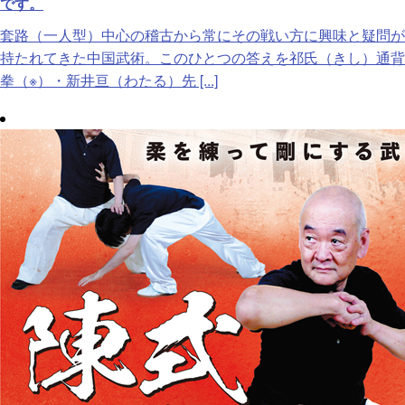
です。
套路（一人型）中心の稽古から常にその戦い方に興味と疑問が
持たれてきた中国武術。このひとつの答えを祁氏（きし）通背
拳（※）・新井亘（わたる）先 [...]