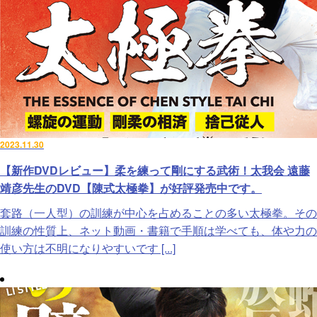
2023.11.30
【新作DVDレビュー】柔を練って剛にする武術！太我会 遠藤
靖彦先生のDVD【陳式太極拳】が好評発売中です。
套路（一人型）の訓練が中心を占めることの多い太極拳。その
訓練の性質上、ネット動画・書籍で手順は学べても、体や力の
使い方は不明になりやすいです [...]