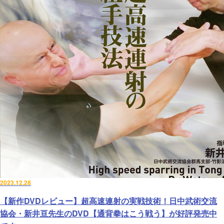
2023.12.28
【新作DVDレビュー】超高速連射の実戦技術！日中武術交流
協会・新井亘先生のDVD【通背拳はこう戦う】が好評発売中