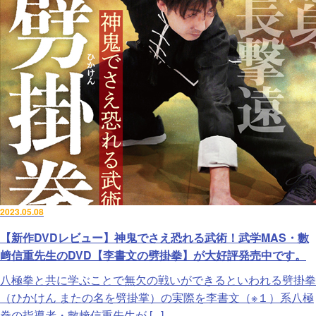
2023.05.08
【新作DVDレビュー】神鬼でさえ恐れる武術！武学MAS・數
﨑信重先生のDVD【李書文の劈掛拳】が大好評発売中です。
八極拳と共に学ぶことで無欠の戦いができるといわれる劈掛拳
（ひかけん またの名を劈掛掌）の実際を李書文（※１）系八極
拳の指導者・數﨑信重先生が [...]