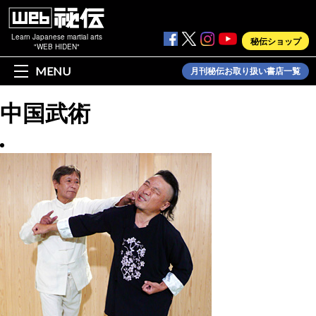
Learn Japanese martial arts
秘伝ショップ
"WEB HIDEN"
MENU
月刊秘伝お取り扱い書店一覧
中国武術