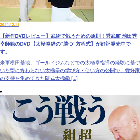
2024.12.11
【新作DVDレビュー】武術で戦うための原則！秀武館 池田秀
幸師範のDVD【太極拳経の“勝つ”方程式】が好評発売中で
す。
米軍横田基地、ゴールドジムなどでの太極拳指導の経験に基づ
いた型に終わらない太極拳の学び方・使い方の公開で、愛好家
の支持を集めてきた陳式太極拳 [...]