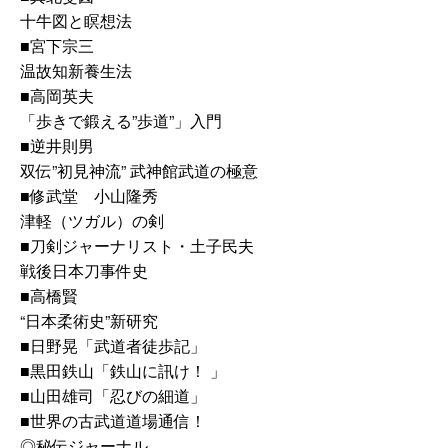
十牛図と瞑想法
■宮下宗三
温故知新養生法
■高岡英夫
「歩きで鍛える”歩道”」入門
■逆井則男
双伝”初見神流” 武神館武道の極意
■修武堂 小山隆秀
津軽（ツガル）の剣
■刀剣ジャーナリスト・土子民夫
戦後日本刀事件史
■高橋賢
“日本柔術史”新研究
■日野晃「武道者徒歩記」
■黒田鉄山「鉄山に訊け！ 」
■山田雄司「忍びの細道」
■世界の古武道道場通信！
◎秘伝ジャーナル