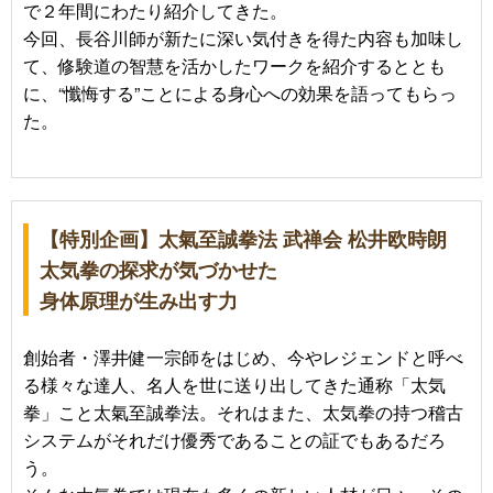
で２年間にわたり紹介してきた。
今回、長谷川師が新たに深い気付きを得た内容も加味し
て、修験道の智慧を活かしたワークを紹介するととも
に、“懺悔する”ことによる身心への効果を語ってもらっ
た。
【特別企画】太氣至誠拳法 武禅会 松井欧時朗
太気拳の探求が気づかせた
身体原理が生み出す力
創始者・澤井健一宗師をはじめ、今やレジェンドと呼べ
る様々な達人、名人を世に送り出してきた通称「太気
拳」こと太氣至誠拳法。それはまた、太気拳の持つ稽古
システムがそれだけ優秀であることの証でもあるだろ
う。