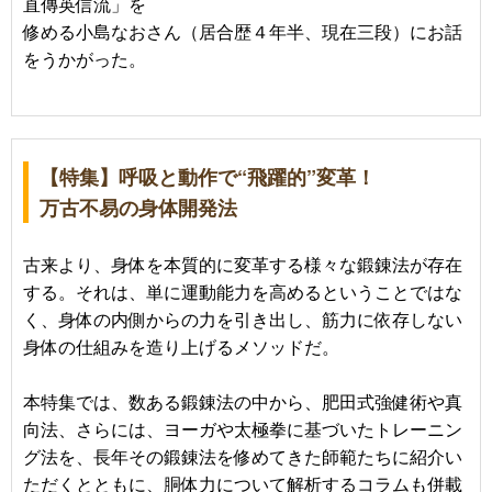
直傳英信流」を
修める小島なおさん（居合歴４年半、現在三段）にお話
をうかがった。
【特集】呼吸と動作で“飛躍的”変革！
万古不易の身体開発法
古来より、身体を本質的に変革する様々な鍛錬法が存在
する。それは、単に運動能力を高めるということではな
く、身体の内側からの力を引き出し、筋力に依存しない
身体の仕組みを造り上げるメソッドだ。
本特集では、数ある鍛錬法の中から、肥田式強健術や真
向法、さらには、ヨーガや太極拳に基づいたトレーニン
グ法を、長年その鍛錬法を修めてきた師範たちに紹介い
ただくとともに、胴体力について解析するコラムも併載