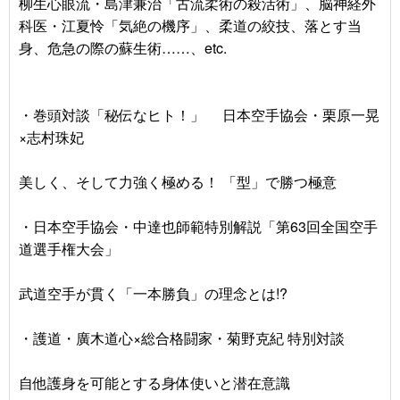
柳生心眼流・島津兼治「古流柔術の殺活術」、脳神経外
科医・江夏怜「気絶の機序」、柔道の絞技、落とす当
身、危急の際の蘇生術……、etc.
・巻頭対談「秘伝なヒト！」 日本空手協会・栗原一晃
×志村珠妃
美しく、そして力強く極める！ 「型」で勝つ極意
・日本空手協会・中達也師範特別解説「第63回全国空手
道選手権大会」
武道空手が貫く「一本勝負」の理念とは!?
・護道・廣木道心×総合格闘家・菊野克紀 特別対談
自他護身を可能とする身体使いと潜在意識