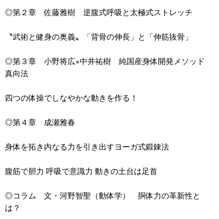
◎第２章 佐藤雅樹 逆腹式呼吸と太極式ストレッチ
〝武術と健身の奥義〟「背骨の伸長」と「伸筋抜骨」
◎第３章 小野将広×中井祐樹 純国産身体開発メソッド
真向法
四つの体操でしなやかな動きを作る！
◎第４章 成瀬雅春
身体を拓き内なる力を引き出すヨーガ式鍛錬法
腹筋で胆力 呼吸で意識力 動きの土台は足首
◎コラム 文・河野智聖（動体学） 胴体力の革新性と
は？