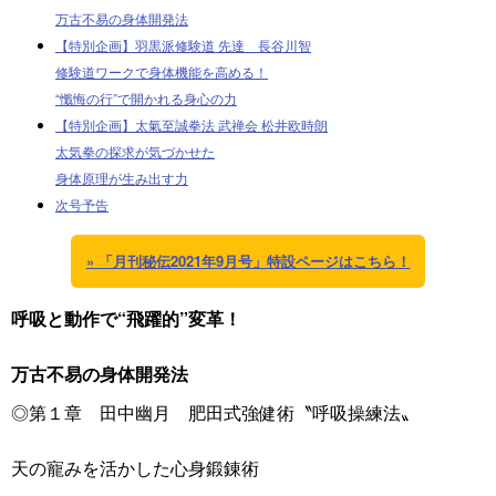
万古不易の身体開発法
【特別企画】羽黒派修験道 先達 長谷川智
修験道ワークで身体機能を高める！
“懺悔の行”で開かれる身心の力
【特別企画】太氣至誠拳法 武禅会 松井欧時朗
太気拳の探求が気づかせた
身体原理が生み出す力
次号予告
» 「月刊秘伝2021年9月号」特設ページはこちら！
呼吸と動作で“飛躍的”変革！
万古不易の身体開発法
◎第１章 田中幽月 肥田式強健術〝呼吸操練法〟
天の寵みを活かした心身鍛錬術