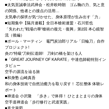
■太気至誠拳法武禅会・松井欧時朗 ゴム鞠の力、気と意
の関係、他者との接点の活用…
太気拳の探求が気づかせた、身体原理が生み出す「力」
■短期集中【隔月連載】全日本槍術連盟・石川哲也
「失われた”戦場の華”槍術の復元・復興」第2回 本心鏡智
流（後編）
■ポール・マーティン 竈門炭治郎リアル「日輪刀」自作
プロジェクト!
炎の”特級”刀剣伝道師! 刀剣の橋を架ける人
■「GREAT JOURNEY OF KARATE」中達也師範特別イン
タビュー
空手の源流を辿る旅
■和身塾 山崎真吾
和の身体技術で自然治癒力を取り戻す！ 芯伝整体 体験レ
ポート
■禅道会 小沢隆 「歩き」で体得！ ひとまとまりの身体
空手道禅道会「歩行修行と武道実践」
■真北斐図