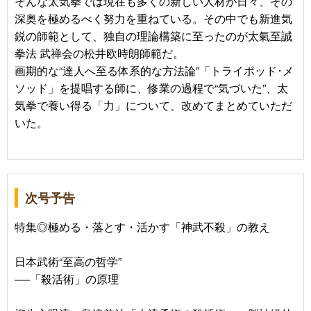
そんな太気拳では現在も多くの新しい人材が日々、その
深奥を極めるべく努力を重ねている。その中でも新進気
鋭の師範として、独自の理論構築に至ったのが太氣至誠
拳法 武禅会の松井欧時朗師範だ。
画期的な“達人へ至る体系的な方法論”「トライポッド･メ
ソッド」を提唱する師に、修業の過程で“気づいた”、太
気拳で養い得る「力」について、改めてまとめていただ
いた。
次号予告
特集◎極める・落とす・活かす「神武不殺」の教え
日本武術“至高の哲学”
──「殺活術」の原理