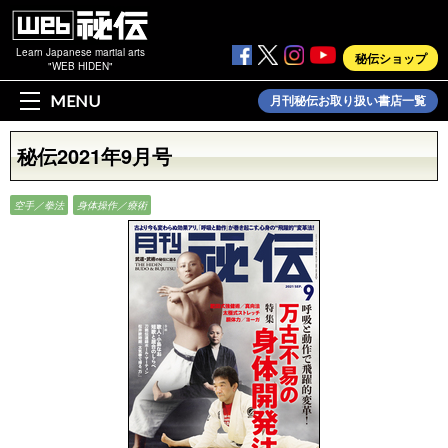
Learn Japanese martial arts
秘伝ショップ
"WEB HIDEN"
MENU
月刊秘伝お取り扱い書店一覧
秘伝2021年9月号
空手／拳法
身体操作／療術