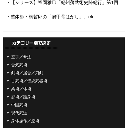
・【シリーズ】福岡雅巳「紀州藩武術史跡紀行」第1回
・整体師・楠哲郎の「肩甲骨はがし」、etc.
空手／拳法
合気武術
剣術／居合／刀剣
古武術／伝統武器術
柔術／体術
忍術／護身術
中国武術
現代武道
身体操作／療術