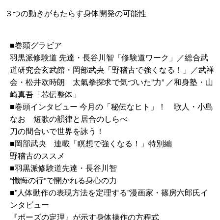
３つの動きがもたらす身体開発の可能性
■巻頭グラビア
羽黒派修験道 先達・長谷川智「修験道ワーク」／総合武
道研究会玄武館・岡部武央「野稽古で強くなる！」／武禅
会・松井欧時朗 太氣拳探求で気づいた”力” ／和身塾・山
崎真吾「芯伝整体」
■巻頭インタビュー 今月の「秘伝なヒト」！ 歌人・小島
なお 短歌の韻律と居合のしらべ
刀の間合いで世界を詠う！
■岡部武央 連載「瞑想で強くなる！」特別編
野稽古のススメ
■羽黒派修験道先達・長谷川智
“懺悔の行”で開かれる身心の力
■”人体動作の表現方法を定理する”漫画家・篠房六郎氏イ
ンタビュー
『ポーズの定理』が示す身体操作の方程式