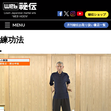
Learn Japanese martial arts
秘伝ショップ
"WEB HIDEN"
MENU
月刊秘伝お取り扱い書店一覧
練功法