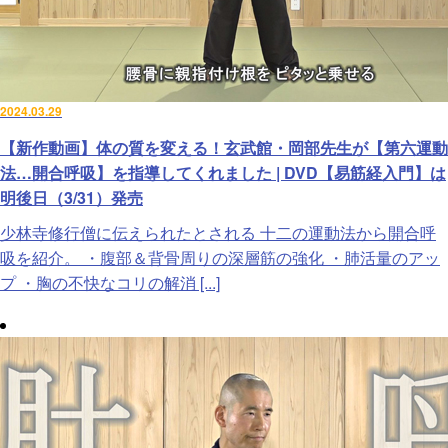
2024.03.29
【新作動画】体の質を変える！玄武館・岡部先生が【第六運動
法…開合呼吸】を指導してくれました | DVD【易筋経入門】は
明後日（3/31）発売
少林寺修行僧に伝えられたとされる 十二の運動法から開合呼
吸を紹介。 ・腹部＆背骨周りの深層筋の強化 ・肺活量のアッ
プ ・胸の不快なコリの解消 [...]