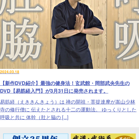
2024.03.18
【新作DVD紹介】最強の健身法！玄武館・岡部武央先生の
DVD【易筋経入門】が3月31日に発売されます。
易筋経（えききんきょう）は 禅の開祖・菩提達摩が嵩山少林
寺の修行僧に 伝えたとされる十二の運動法。 ゆっくりとした
呼吸と共に 体幹（肚と脇の [...]