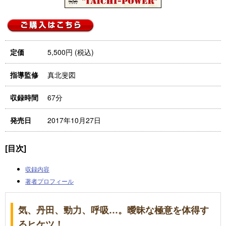
5,500円 (税込)
定価
真北斐図
指導監修
67分
収録時間
2017年10月27日
発売日
[目次]
収録内容
著者プロフィール
気、丹田、勁力、呼吸…。曖昧な極意を体得す
るヒケツ！