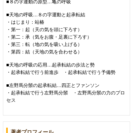
■８の字運動の原型…亀の呼吸
■天地の呼吸…８の字運動と起承転結
・はじまり：站椿
・第一：起（天の気を頭に下ろす）
・第二：承（気をお腹・足裏に下ろす）
・第三：転（地の気を吸い上げる）
・第四：結（天地の気を合わせる）
■天地の呼吸の応用…起承転結の歩法と勢
・起承転結で行う前進歩 ・起承転結で行う予備勢
■左野馬分鬃の起承転結…四正とファンソン
・起承転結で行う左野馬分鬃 ・左野馬分鬃の力のプロ
セス
著者プロフィール