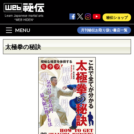
Learn Japanese martial arts
秘伝ショップ
"WEB HIDEN"
MENU
月刊秘伝お取り扱い書店一覧
太極拳の秘訣