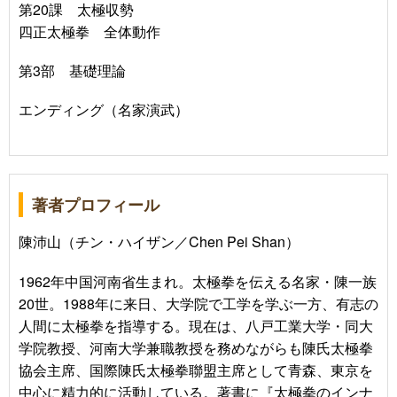
第20課 太極収勢
四正太極拳 全体動作
第3部 基礎理論
エンディング（名家演武）
著者プロフィール
陳沛山（チン・ハイザン／Chen Pei Shan）
1962年中国河南省生まれ。太極拳を伝える名家・陳一族
20世。1988年に来日、大学院で工学を学ぶ一方、有志の
人間に太極拳を指導する。現在は、八戸工業大学・同大
学院教授、河南大学兼職教授を務めながらも陳氏太極拳
協会主席、国際陳氏太極拳聯盟主席として青森、東京を
中心に精力的に活動している。著書に『太極拳のインナ