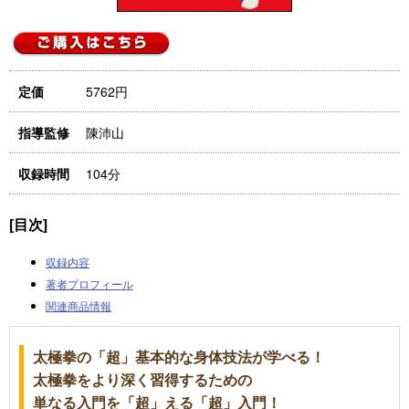
5762円
定価
陳沛山
指導監修
104分
収録時間
[目次]
収録内容
著者プロフィール
関連商品情報
太極拳の「超」基本的な身体技法が学べる！
太極拳をより深く習得するための
単なる入門を「超」える「超」入門！