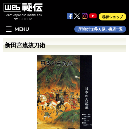
Learn Japanese martial arts
秘伝ショップ
"WEB HIDEN"
MENU
月刊秘伝お取り扱い書店一覧
新田宮流抜刀術