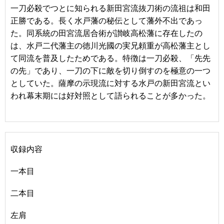
一刀必殺でつとに知られる新田宮流抜刀術の流祖は和田
正勝である。長く水戸藩の秘伝として藩外不出であっ
た。同系統の田宮流居合術が讃岐高松藩に存在したの
は、水戸二代藩主の徳川光國の実兄頼重が高松藩主とし
て同流を普及したためである。特徴は一刀必殺、「先先
の先」であり、一刀の下に敵を切り倒すのを極意の一つ
としていた。薩摩の示現流に対する水戸の新田宮流とい
われ幕末期には好対照として語られることが多かった。
収録内容
一本目
二本目
左肩