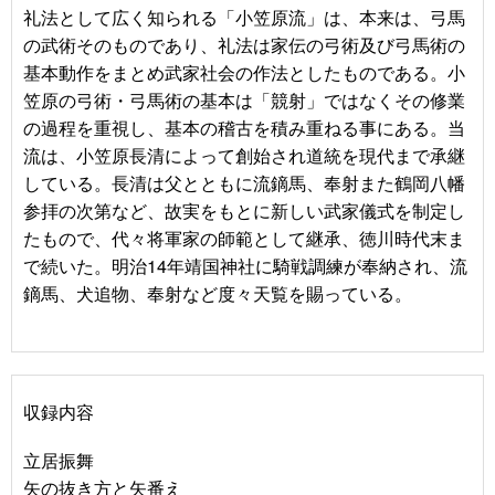
礼法として広く知られる「小笠原流」は、本来は、弓馬
の武術そのものであり、礼法は家伝の弓術及び弓馬術の
基本動作をまとめ武家社会の作法としたものである。小
笠原の弓術・弓馬術の基本は「競射」ではなくその修業
の過程を重視し、基本の稽古を積み重ねる事にある。当
流は、小笠原長清によって創始され道統を現代まで承継
している。長清は父とともに流鏑馬、奉射また鶴岡八幡
参拝の次第など、故実をもとに新しい武家儀式を制定し
たもので、代々将軍家の師範として継承、徳川時代末ま
で続いた。明治14年靖国神社に騎戦調練が奉納され、流
鏑馬、犬追物、奉射など度々天覧を賜っている。
収録内容
立居振舞
矢の抜き方と矢番え