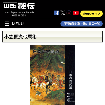
Learn Japanese martial arts
秘伝ショップ
"WEB HIDEN"
MENU
月刊秘伝お取り扱い書店一覧
小笠原流弓馬術