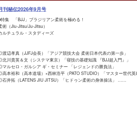
月刊秘伝2026年9月号
■特集 「BJJ」ブラジリアン柔術を極める！
柔術（Jiu-Jitsu/Ju-Jitsu）
カルチュラル・スタディーズ
◎渡辺孝真（JJFJ会長）「アジア競技大会 柔術日本代表の第一歩」
◎北川貴英＆文（システマ東京）「寝技の基礎知識 『BJJ超入門』」
◎マルセロ・ガルシア ギ・セミナー 「レジェンドの勝負法」
◎高本裕和（高本道場）×西林浩平（PATO STUDIO）「マスター世代
◎石井拓（LATENS JIU JITSU）「ヒドゥン柔術の身体操法」 ……