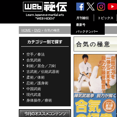
Learn Japanese martial arts
月刊秘伝
トピックス
"WEB HIDEN"
最新号
HOME
>
DVD
> 合気の極意
バックナンバー
合気の極意
空手／拳法
合気武術
剣術／居合／刀剣
古武術／伝統武器術
柔術／体術
忍術／護身術
中国武術
現代武道
身体操作／療術