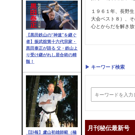
１９６１年、長野生
大会ベスト８）、そ
心とからだを解き放
【黒田鉄山の“神速”を継ぐ
者】振武舘第十六代宗家・
黒田泰正が語る 父・鉄山よ
り受け継がれし居合術の精
髄！
▶ キーワード検索
月刊秘伝最新号
【訃報】盧山初雄師範（極