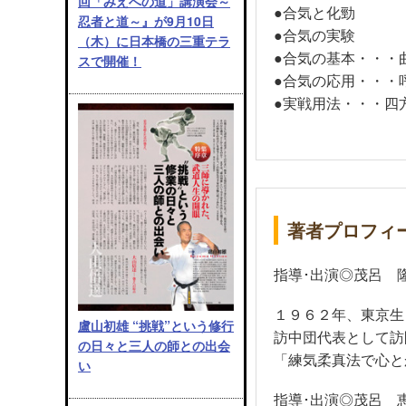
回「みえへの道」講演会～
●合気と化勁
忍者と道～』が9月10日
●合気の実験
（木）に日本橋の三重テラ
●合気の基本・・・
スで開催！
●合気の応用・・・
●実戦用法・・・四
著者プロフィ
指導･出演◎茂呂 
１９６２年、東京生
盧山初雄 “挑戦”という修行
訪中団代表として訪
の日々と三人の師との出会
「練気柔真法で心と
い
指導･出演◎茂呂 