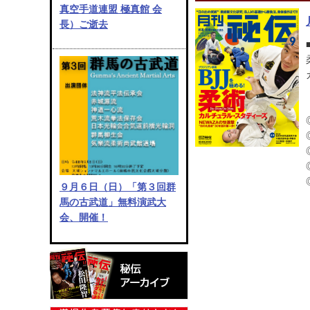
真空手道連盟 極真館 会
長）ご逝去
９月６日（日）「第３回群
馬の古武道」無料演武大
会、開催！