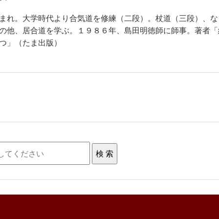
まれ。大学時代より合気道を修練（二段）。杖道（三段）、な
の他、居合道を学ぶ。１９８６年、島田明徳師に師事。著者「
つ」（たま出版）