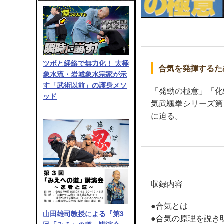
ツボと経絡で無力化！ 太極
合気を発揮するた
象水流・岩城象水宗家が示
す「武術以前」の護身メソ
「発勁の極意」「化
ッド
気武颯拳シリーズ第
に迫る。
収録内容
●合気とは
山田雄司教授による『第3
●合気の原理を説き