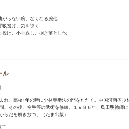
曲がらない腕、なくなる腕他
呼吸投げ、気を導く
方投げ、小手返し、捌き落とし他
ール
隆
まれ。高校1年の時に少林寺拳法の門をたたく。中国河南省少
問。その後、空手等の武術を修練。１９８６年、島田明徳師に
からだを解き放つ」（たま出版）
恵子