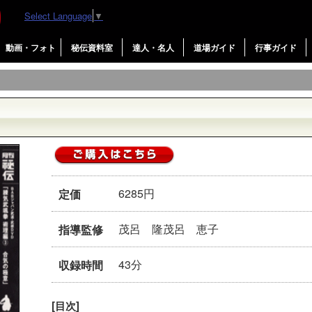
Select Language
▼
動画・フォト
秘伝資料室
達人・名人
道場ガイド
行事ガイド
6285円
定価
茂呂 隆茂呂 恵子
指導監修
43分
収録時間
[目次]