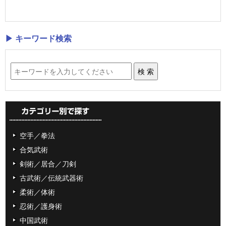
▶ キーワード検索
空手／拳法
合気武術
剣術／居合／刀剣
古武術／伝統武器術
柔術／体術
忍術／護身術
中国武術