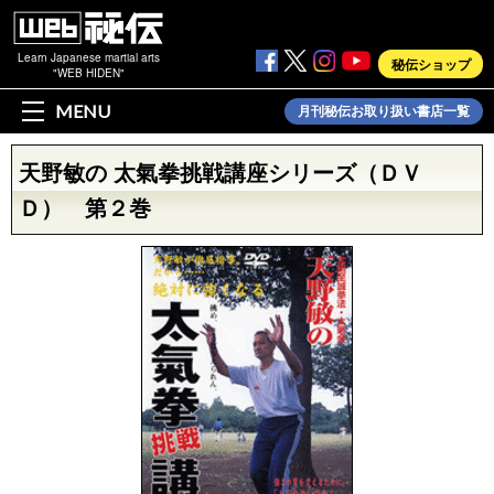
Learn Japanese martial arts
秘伝ショップ
"WEB HIDEN"
MENU
月刊秘伝お取り扱い書店一覧
天野敏の 太氣拳挑戦講座シリーズ（ＤＶ
Ｄ） 第２巻