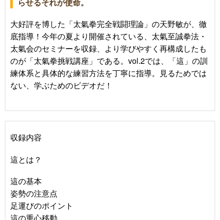
らせるそれが使命。
大好評を博した「太氣拳完全戦闘理論」の天野敏が、徹
底指導！今年の夏より開催されている、太氣至誠拳法・
太氣会のセミナーを収録、より学びやすく再構成したも
のが「太氣拳挑戦講座」である。vol.2では、「這」の訓
練体系と具体的な練習方法を丁寧に指導。見るためでは
ない、学ぶためのビデオだ！
収録内容
這とは？
這の基本
姿勢の注意点
足運びのポイント
這の重心移動