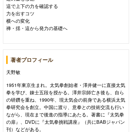
這で上下の力を確認する
力を出すコツ
横への変化
禅・揺・這から発力の基礎へ
著者プロフィール
天野敏
1951年東京生まれ。太気拳創始者・澤井健一に直接太気
拳を学び、錬士五段を授かる。澤井宗師亡き後も、自ら
の研鑽を重ね、1990年、現太気会の前身である横浜太気
拳研究会を創立。中国に渡り、意拳との技術交流も行い
ながら、現在まで後進の指導にあたる。著書に『太気拳
の扉』、DVDに『太気拳挑戦講座』（共にBABジャパン
刊）などがある。