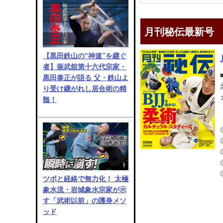
月刊秘伝最新号
【黒田鉄山の“神速”を継ぐ
者】振武舘第十六代宗家・
黒田泰正が語る 父・鉄山よ
り受け継がれし居合術の精
髄！
ツボと経絡で無力化！ 太極
象水流・岩城象水宗家が示
す「武術以前」の護身メソ
ッド