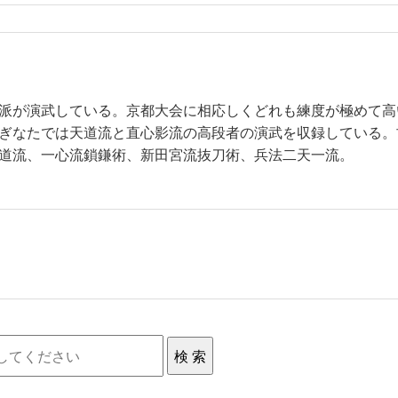
派が演武している。京都大会に相応しくどれも練度が極めて高
ぎなたでは天道流と直心影流の高段者の演武を収録している。
道流、一心流鎖鎌術、新田宮流抜刀術、兵法二天一流。