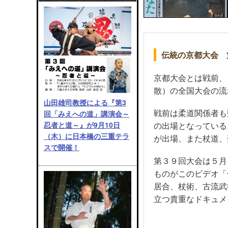
伝統の京都大会 
京都大会とは戦前、
散）の全国大会の流
山田雄司教授による『第3
戦前は柔道関係者も
回「みえへの道」講演会～
忍者と道～』が9月10日
の出場となっている
（木）に日本橋の三重テラ
が出場、また杖道、
スで開催！
第３９回大会は５月
ものがこのビデオ「
居合、杖術、古流武
立つ貴重なドキュメ