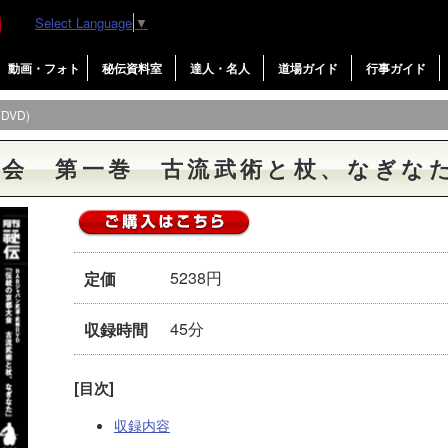
Select Language
▼
動画・フォト
秘伝資料室
達人・名人
道場ガイド
行事ガイド
VD)
会 第一巻 古流武術と杖、なぎなた(
5238円
定価
45分
収録時間
[目次]
収録内容