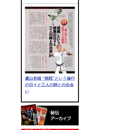
盧山初雄 “挑戦”という修行
の日々と三人の師との出会
い