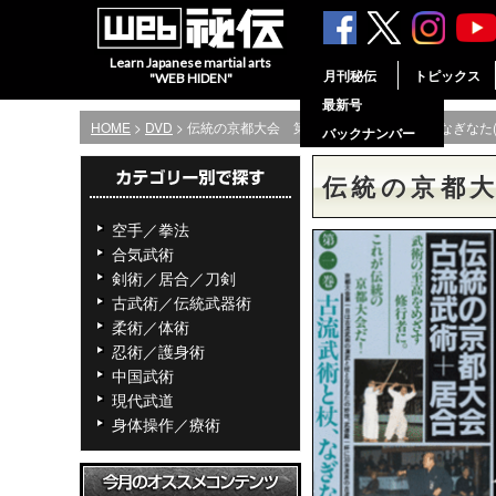
Learn Japanese martial arts
月刊秘伝
トピックス
"WEB HIDEN"
最新号
HOME
>
DVD
> 伝統の京都大会 第一巻 古流武術と杖、なぎなた(D
バックナンバー
伝統の京都大
空手／拳法
合気武術
剣術／居合／刀剣
古武術／伝統武器術
柔術／体術
忍術／護身術
中国武術
現代武道
身体操作／療術