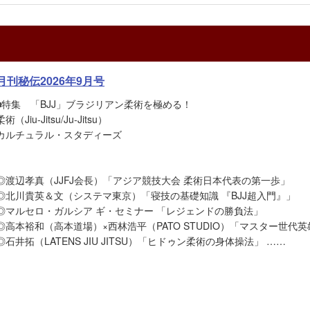
月刊秘伝2026年9月号
■特集 「BJJ」ブラジリアン柔術を極める！
柔術（Jiu-Jitsu/Ju-Jitsu）
カルチュラル・スタディーズ
◎渡辺孝真（JJFJ会長）「アジア競技大会 柔術日本代表の第一歩」
◎北川貴英＆文（システマ東京）「寝技の基礎知識 『BJJ超入門』」
◎マルセロ・ガルシア ギ・セミナー 「レジェンドの勝負法」
◎高本裕和（高本道場）×西林浩平（PATO STUDIO）「マスター世代
◎石井拓（LATENS JIU JITSU）「ヒドゥン柔術の身体操法」 ……