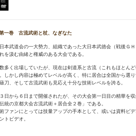
第一巻 古流武術と杖、なぎなた
日本武道会の一大勢力、組織であった大日本武徳会（戦後ＧＨ
れを汲む由緒と権威のある大会である。
数多く出場していたが、現在は剣道系と古流（これもほとんど
。しかし内容は極めてレベルが高く、特に居合は全国から選り
薙刀、そして古流武術も見応え十分な技術レベルを誇る。
３日から６日まで開催されたが、その大会第一日目の精華を収
伝統の京都大会古流武術＋居合全２巻」である。
術ファンにとっては技量アップの手本として、或いは資料ビデ
ントビデオ。