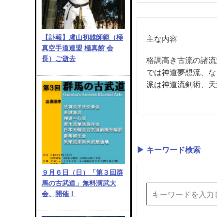
【訃報】盧山初雄師範（極
主な内容
真空手道連盟 極真館 会
長）ご逝去
格調高き古流の諸流
では神道夢想流、な
派は神道流剣術、天
▶ キーワード検索
９月６日（日）「第３回群
馬の古武道」無料演武大
会、開催！