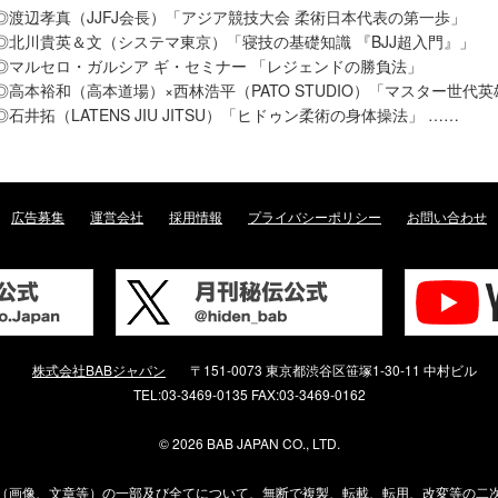
◎渡辺孝真（JJFJ会長）「アジア競技大会 柔術日本代表の第一歩」
◎北川貴英＆文（システマ東京）「寝技の基礎知識 『BJJ超入門』」
◎マルセロ・ガルシア ギ・セミナー 「レジェンドの勝負法」
◎高本裕和（高本道場）×西林浩平（PATO STUDIO）「マスター世代
◎石井拓（LATENS JIU JITSU）「ヒドゥン柔術の身体操法」 ……
広告募集
運営会社
採用情報
プライバシーポリシー
お問い合わせ
株式会社BABジャパン
〒151-0073 東京都渋谷区笹塚1-30-11 中村ビル
TEL:03-3469-0135 FAX:03-3469-0162
©
2026 BAB JAPAN CO., LTD.
（画像、文章等）の一部及び全てについて、無断で複製、転載、転用、改変等の二