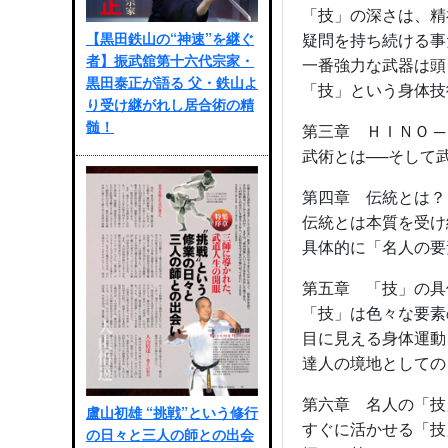
「技」の深さは、精
【黒田鉄山の“神速”を継ぐ
疑問を持ち続ける事
者】振武舘第十六代宗家・
一番強力な武器は頭
黒田泰正が語る 父・鉄山よ
「技」という身体技
り受け継がれし居合術の精
髄！
第三章 ＨＩＮＯ 
武術とは──そして
第四章 伝統とは？
伝統とは本質を受け
具体的に「名人の要
第五章 「技」の具
「技」は色々な要素
目に見える身体運動
達人の境地としての
第六章 名人の「技
盧山初雄 “挑戦”という修行
すぐに活かせる「技
の日々と三人の師との出会