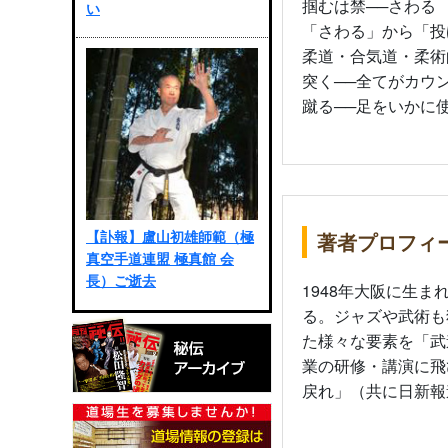
掴むは禁──さわる
い
「さわる」から「投
柔道・合気道・柔術
突く──全てがカウ
蹴る──足をいかに
【訃報】盧山初雄師範（極
著者プロフィ
真空手道連盟 極真館 会
長）ご逝去
1948年大阪に生
る。ジャズや武術も
た様々な要素を「武
業の研修・講演に飛
戻れ」（共に日新報