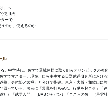
げ」へ
的使用法
ンターで
使うのか、使えるのか
ール
まれる。中学時代、独学で器械体操に取り組みオリンピックの強
独学でマスター。現在、自ら主宰する日野武道研究所における
道塾／身体塾／武禅」と分けて指導。東京・大阪・和歌山に教
び回っている。著者に「常識を打ち破れ、行動を起こせ」「迷
道社）「武学入門」（BABジャパン）「こころの象」（星雲