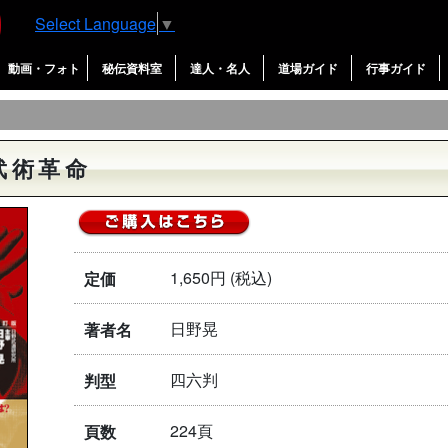
Select Language
▼
動画・フォト
秘伝資料室
達人・名人
道場ガイド
行事ガイド
武術革命
1,650円 (税込)
定価
日野晃
著者名
四六判
判型
224頁
頁数