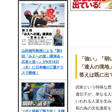
山田雄司教授による『第3
回「みえへの道」講演会～
「強い」「弱
忍者と道～』が9月10日
「達人の境地
（木）に日本橋の三重テラ
スで開催！
答えは既に出
武術という特殊な歴
遺伝子が、単なる人
いわれる人達を生み
長の為の文化遺産を
ツボと経絡で無力化！ 太極