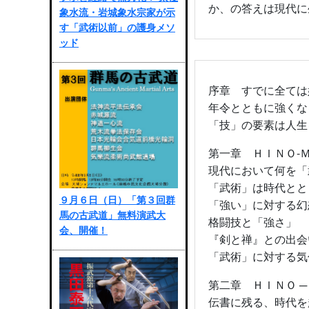
か、の答えは現代に
象水流・岩城象水宗家が示
す「武術以前」の護身メソ
ッド
序章 すでに全ては
年令とともに強くな
「技」の要素は人生
第一章 ＨＩＮＯ-
現代において何を「
「武術」は時代とと
９月６日（日）「第３回群
「強い」に対する幻
馬の古武道」無料演武大
格闘技と「強さ」
会、開催！
『剣と禅』との出会
「武術」に対する気
第二章 ＨＩＮＯ 
伝書に残る、時代を