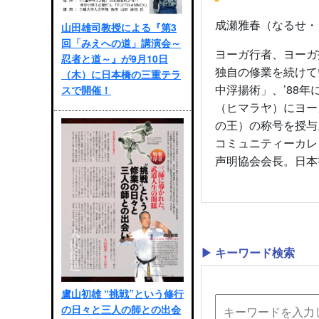
成瀬雅春（なるせ・
山田雄司教授による『第3
回「みえへの道」講演会～
ヨーガ行者、ヨーガ
忍者と道～』が9月10日
独自の修業を続けて
（木）に日本橋の三重テラ
中浮揚術」、’88
スで開催！
（ヒマラヤ）にヨー
の王）の称号を授与
コミュニティーカレ
声明協会会長。日
▶ キーワード検索
盧山初雄 “挑戦”という修行
の日々と三人の師との出会