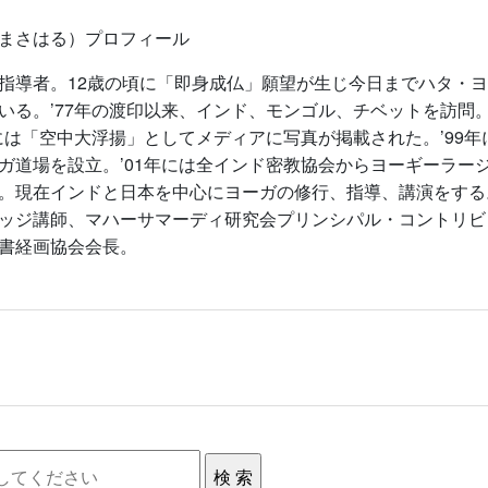
まさはる）プロフィール
指導者。12歳の頃に「即身成仏」願望が生じ今日までハタ・
いる。’77年の渡印以来、インド、モンゴル、チベットを訪問。
年には「空中大浮揚」としてメディアに写真が掲載された。’99
ガ道場を設立。’01年には全インド密教協会からヨーギーラー
。現在インドと日本を中心にヨーガの修行、指導、講演をする
ッジ講師、マハーサマーディ研究会プリンシパル・コントリビ
本書経画協会会長。