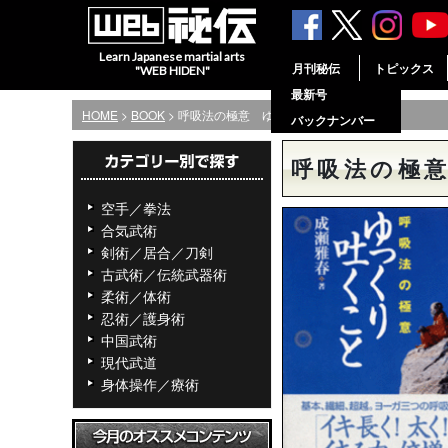
Learn Japanese martial arts
月刊秘伝
トピックス
"WEB HIDEN"
最新号
HOME
>
BOOK
> 呼吸法の極意 ゆっくり吐くこと
バックナンバー
呼吸法の極
空手／拳法
合気武術
剣術／居合／刀剣
古武術／伝統武器術
柔術／体術
忍術／護身術
中国武術
現代武道
身体操作／療術