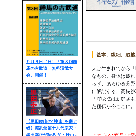
基本、繊細、超越
９月６日（日）「第３回群
人は生まれてから「
馬の古武道」無料演武大
会、開催！
なもの。身体は疲れ
らず、あらゆる分野
に解説する。高樹沙
「呼吸法は新鮮さも
た秘伝が今ここに。
【黒田鉄山の“神速”を継ぐ
者】振武舘第十六代宗家・
こちらの商品は電
黒田泰正が語る 父・鉄山よ