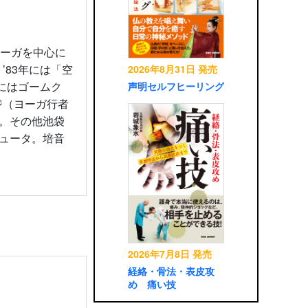
ヨーガを中心に
’83年には「空
2026年8月31日 発売
年にはゴームク
声明セルフヒーリング
ジ（ヨーガ行者
。その他池袋
ュータ。培音
2026年7月8日 発売
経絡・骨法・表皮攻
め 痛い技