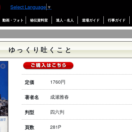
Select Language
▼
動画・フォト
秘伝資料室
達人・名人
道場ガイド
行事ガイド
意 ゆっくり吐くこと
1760円
定価
成瀬雅春
著者名
四六判
判型
281P
頁数