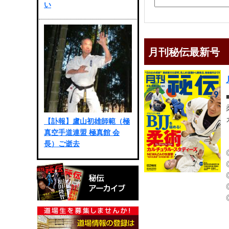
い
月刊秘伝最新号
【訃報】盧山初雄師範（極
真空手道連盟 極真館 会
長）ご逝去