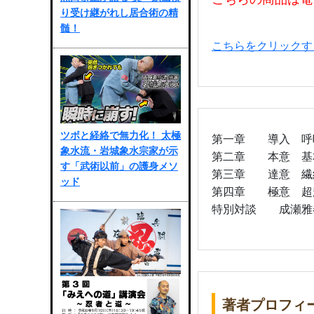
り受け継がれし居合術の精
髄！
こちらをクリックす
ツボと経絡で無力化！ 太極
第一章 導入 呼
象水流・岩城象水宗家が示
第二章 本意 基
す「武術以前」の護身メソ
第三章 達意 繊
ッド
第四章 極意 超
特別対談 成瀬雅
著者プロフィ