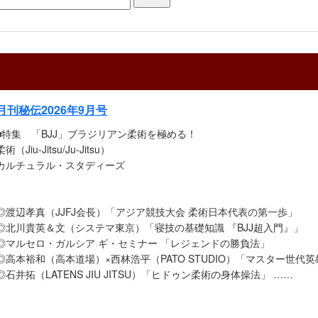
月刊秘伝2026年9月号
■特集 「BJJ」ブラジリアン柔術を極める！
柔術（Jiu-Jitsu/Ju-Jitsu）
カルチュラル・スタディーズ
◎渡辺孝真（JJFJ会長）「アジア競技大会 柔術日本代表の第一歩」
◎北川貴英＆文（システマ東京）「寝技の基礎知識 『BJJ超入門』」
◎マルセロ・ガルシア ギ・セミナー 「レジェンドの勝負法」
◎高本裕和（高本道場）×西林浩平（PATO STUDIO）「マスター世代
◎石井拓（LATENS JIU JITSU）「ヒドゥン柔術の身体操法」 ……