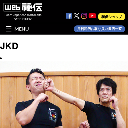
Learn Japanese martial arts
秘伝ショップ
"WEB HIDEN"
MENU
月刊秘伝お取り扱い書店一覧
JKD