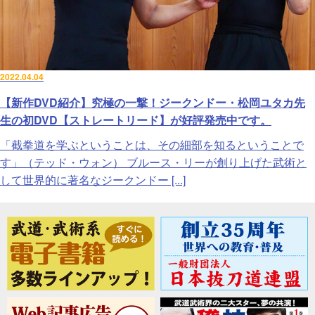
2022.04.04
【新作DVD紹介】究極の一撃！ジークンドー・松岡ユタカ先
生の初DVD【ストレートリード】が好評発売中です。
「截拳道を学ぶということは、その細部を知るということで
す」（テッド・ウォン） ブルース・リーが創り上げた武術と
して世界的に著名なジークンドー [...]