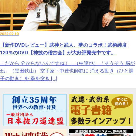
2022.02.10
【新作DVDレビュー】武神と武人、夢のコラボ！武術純度
120％のDVD【神技の稽古会】が大好評発売中です。
「だから 分からないんですね！」（中達也） 「そうそう 脳が
ね」（黒田鉄山） 空手家・中達也師範に 消える動き（ひと調
子の動き）を 拳を突き [...]