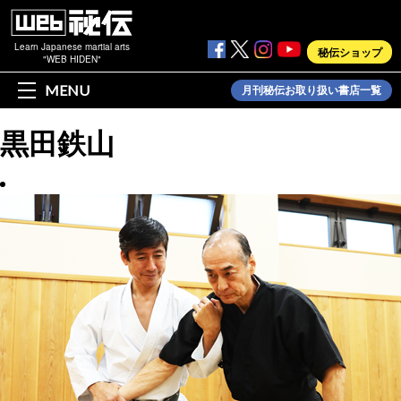
Learn Japanese martial arts
秘伝ショップ
"WEB HIDEN"
MENU
月刊秘伝お取り扱い書店一覧
黒田鉄山