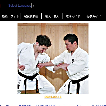
Select Language
▼
鶴破
動画・フォト
秘伝資料室
達人・名人
道場ガイド
行事ガイド
2024.09.13