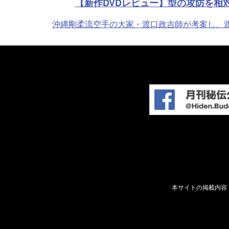
【新作DVDレビュー】型の攻防を相
沖縄剛柔流空手の大家・渡口政吉師が考案し、渡口
本サイトの掲載内容