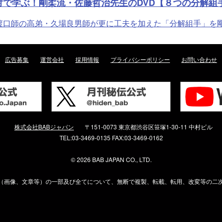
対で学ぶ！剛柔流・佐藤哲治先生のDVD【８つの分解組
師の高弟・久場良男師が更に工夫を加えた「分解組手」を剛琉館
広告募集
運営会社
採用情報
プライバシーポリシー
お問い合わせ
株式会社BABジャパン
〒151-0073 東京都渋谷区笹塚1-30-11 中村ビル
TEL:03-3469-0135 FAX:03-3469-0162
©
2026 BAB JAPAN CO., LTD.
（画像、文章等）の一部及び全てについて、無断で複製、転載、転用、改変等の二